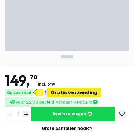
149
,
70
incl. btw
Gratis verzending
Op voorraad
Voor 22:00 besteld, vandaag verstuurd
-
+
in winkelwagen
Verminder hoeveelheid
Verhoog hoeveelheid
toevoeg
Grote aantallen nodig?