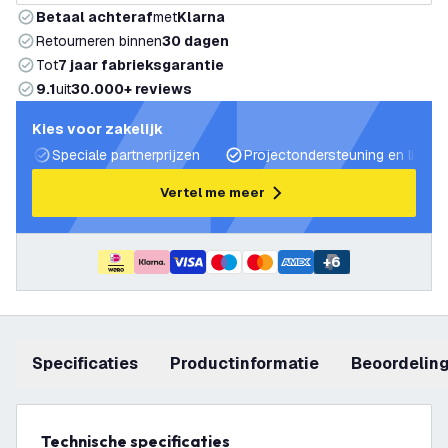
Betaal achteraf
met
Klarna
Retourneren binnen
30 dagen
Tot
7 jaar fabrieksgarantie
9.1
uit
30.000+ reviews
Kies voor zakelijk
Speciale partnerprijzen
Projectondersteuning en lichtp
Vertel me meer
+
6
Specificaties
productinformatie
beoordelin
Technische specificaties