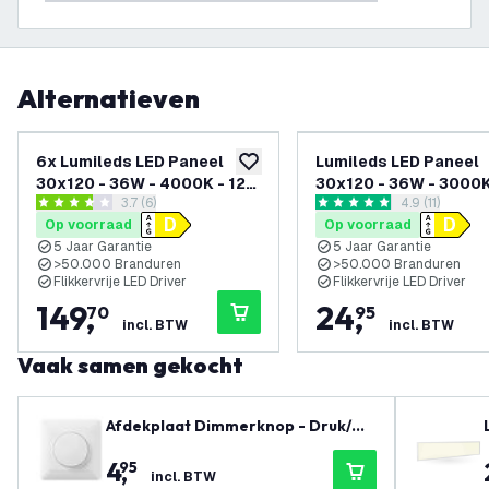
Alternatieven
6x Lumileds LED Paneel
Lumileds LED Paneel
toevoegen aan verlanglijst
30x120 - 36W - 4000K - 125
30x120 - 36W - 3000K 
reviews drawer openen
3.7 (6)
reviews draw
4.9 (11)
lm/W - UGR <22 - 5 Jaar
lm/W - UGR <22 - 5 Ja
3.7 score sterren
4.9 score sterren
Op voorraad
Op voorraad
Garantie
Garantie
5 Jaar Garantie
5 Jaar Garantie
>50.000 Branduren
>50.000 Branduren
Flikkervrije LED Driver
Flikkervrije LED Driver
149
,
24
,
70
95
incl. BTW
incl. BTW
Vaak samen gekocht
Afdekplaat Dimmerknop - Druk/Dr
aai
4
,
95
incl. BTW