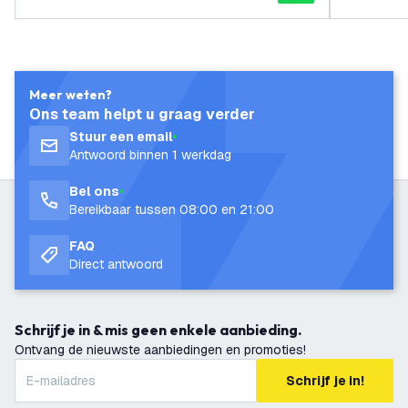
Meer weten?
Ons team helpt u graag verder
Stuur een email
Antwoord binnen 1 werkdag
Bel ons
Bereikbaar tussen 08:00 en 21:00
FAQ
Direct antwoord
Schrijf je in & mis geen enkele aanbieding.
Ontvang de nieuwste aanbiedingen en promoties!
Schrijf je in!