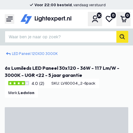
Voor 22:00 besteld
, vandaag verstuurd
0
0
Account
Mijn verlangl
Win
Menu
Waar ben je naar op zoek?
zoek
LED Paneel 120X30 3000K
6x Lumileds LED Paneel 30x120 - 36W - 117 Lm/W -
3000K - UGR <22 - 5 jaar garantie
4.0 (2)
SKU
:
LV60004_2-6pack
4 score sterren
Merk
:
Ledvion