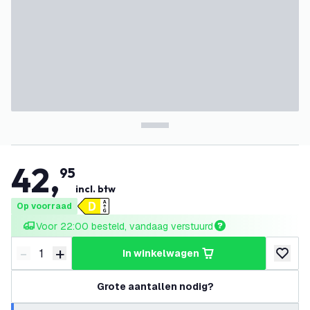
42
,
95
incl. btw
Op voorraad
Voor 22:00 besteld, vandaag verstuurd
-
+
in winkelwagen
Verminder hoeveelheid
Verhoog hoeveelheid
toevoeg
Grote aantallen nodig?