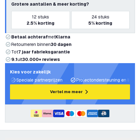
Grotere aantallen & meer korting?
12
stuks
24
stuks
2.5%
korting
5%
korting
Betaal achteraf
met
Klarna
Retourneren binnen
30 dagen
Tot
7 jaar fabrieksgarantie
9.1
uit
30.000+ reviews
Kies voor zakelijk
Speciale partnerprijzen
Projectondersteuning en lichtp
Vertel me meer
+
6