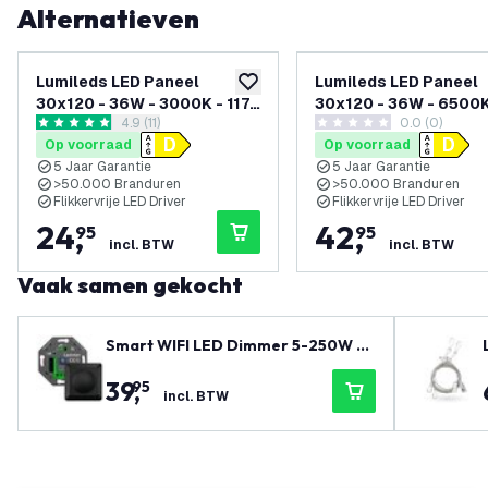
Alternatieven
Lumileds LED Paneel
Lumileds LED Paneel
toevoegen aan verlanglijst
30x120 - 36W - 3000K - 117
30x120 - 36W - 6500K
reviews drawer openen
4.9 (11)
0.0 (0)
lm/W - UGR <22 - 5 Jaar
lm/W - UGR <22 - 5 Ja
4.9 score sterren
0 score sterren
Op voorraad
Op voorraad
Garantie
Garantie - Incl. Dimba
5 Jaar Garantie
5 Jaar Garantie
Driver
>50.000 Branduren
>50.000 Branduren
Flikkervrije LED Driver
Flikkervrije LED Driver
24
,
42
,
95
95
incl. BTW
incl. BTW
Vaak samen gekocht
Smart WIFI LED Dimmer 5-250W LE
D 220-240V - Fase Aan/Afsnijding -
39
,
95
Universeel - Compleet
incl. BTW