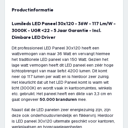
productinformatie
Lumileds LED Paneel 30x120 - 36W - 117 Lm/W -
3000K - UGR <22 - 5 Jaar Garantie - Incl.
Dimbare LED Driver
Dit professioneel LED Paneel 30x120 heeft een
wattvermogen van maar 36 Watt en vervangt hiermee
het traditionele LED paneel van 150 Watt. Gezien het
lage watt vermogen heeft dit LED paneel een zéér hoge
lichtopbrengst van maar liefst 4200 lumen. Dit komt
neer op 117 lumen per watt en is hierdoor zeer zuinig.
Het kleurlicht dat uit het LED Paneel komt is warm wit
licht (3000K) en wordt vaak in kantoorruimtes, winkels
etc. gebruikt. Het paneel heeft een dikte van 3,3 cm en
gaat ongeveer
50.000 branduren
mee.
Naast dat de LED panelen zeer energiezuinig zijn, zijn
deze ook onderhoudsvriendelijk en flikkervrij. Hierdoor
is LED paneel 30x120 uitermate geschikt voor kantoren,
werkplaatsen en horecagelegenheden.