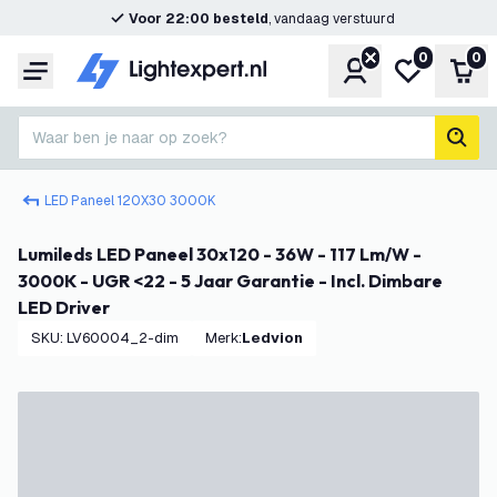
Voor 22:00 besteld
, vandaag verstuurd
0
0
Account
Mijn verlangl
Win
Menu
Waar ben je naar op zoek?
zoek
LED Paneel 120X30 3000K
Lumileds LED Paneel 30x120 - 36W - 117 Lm/W -
3000K - UGR <22 - 5 Jaar Garantie - Incl. Dimbare
LED Driver
SKU
:
LV60004_2-dim
Merk
:
Ledvion