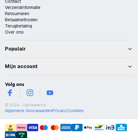
Contact
Verzendinformatie
Retourneren
Betaalmethoden
Terugbetaling
Over ons
Populair
Mijn account
Volg ons
facebook
instagram
youtube
© 2026 - Lightexpert.nl
Algemene Voorwaarden
Privacy
Cookies
payment methods