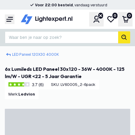
Voor 22:00 besteld
, vandaag verstuurd
0
0
Account
Mijn verlangl
Win
Menu
Waar ben je naar op zoek?
zoek
LED Paneel 120X30 4000K
6x Lumileds LED Paneel 30x120 - 36W - 4000K - 125
lm/W - UGR <22 - 5 Jaar Garantie
3.7 (6)
SKU
:
LV60005_2-6pack
3.7 score sterren
Merk
:
Ledvion