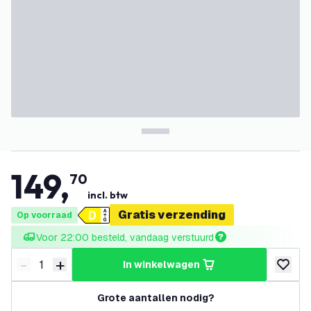
149
,
70
incl. btw
Gratis verzending
Op voorraad
Voor 22:00 besteld, vandaag verstuurd
-
+
in winkelwagen
Verminder hoeveelheid
Verhoog hoeveelheid
toevoeg
Grote aantallen nodig?