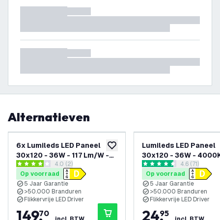
Alternatieven
6x Lumileds LED Paneel
Lumileds LED Paneel
toevoegen aan verlanglijst
30x120 - 36W - 117 Lm/W -
30x120 - 36W - 4000K
reviews drawer openen
4.0 (2)
reviews draw
4.6 (71)
3000K - UGR <22 - 5 jaar
lm/W - UGR <22 - 5 Ja
4 score sterren
4.6 score sterren
Op voorraad
Op voorraad
garantie
Garantie
5 Jaar Garantie
5 Jaar Garantie
>50.000 Branduren
>50.000 Branduren
Flikkervrije LED Driver
Flikkervrije LED Driver
149
,
24
,
70
95
incl. BTW
incl. BTW