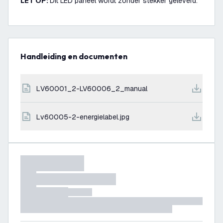
LET OP:
Dit LED paneel wordt zonder stekker geleverd.
Handleiding en documenten
LV60001_2-LV60006_2_manual
lv60005-2-energielabel.jpg