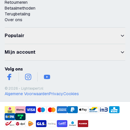
Retourneren
Betaalmethoden
Terugbetaling
Over ons
Populair
Mijn account
Volg ons
facebook
instagram
youtube
© 2026 - Lightexpert.nl
Algemene Voorwaarden
Privacy
Cookies
payment methods
shipment methods