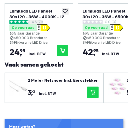
Lumileds LED Paneel
Lumileds LED Paneel
toevoegen aan verlanglijst
30x120 - 36W - 4000K - 125
30x120 - 36W - 6500K
reviews drawer openen
4.6 (71)
0.0 (0)
lm/W - UGR <22 - 5 Jaar
lm/W - UGR <22 - 5 Ja
4.6 score sterren
0 score sterren
Op voorraad
Op voorraad
Garantie
Garantie - Incl. Dimba
5 Jaar Garantie
5 Jaar Garantie
Driver
>50.000 Branduren
>50.000 Branduren
Flikkervrije LED Driver
Flikkervrije LED Driver
24
,
42
,
95
95
incl. BTW
incl. BTW
Vaak samen gekocht
2 Meter Netsnoer Incl. Eurostekker
3
,
52
incl. BTW
Meer weten?