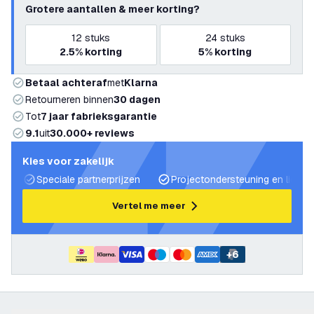
Grotere aantallen & meer korting?
12
stuks
24
stuks
2.5%
korting
5%
korting
Betaal achteraf
met
Klarna
Retourneren binnen
30 dagen
Tot
7 jaar fabrieksgarantie
9.1
uit
30.000+ reviews
Kies voor zakelijk
Speciale partnerprijzen
Projectondersteuning en lichtp
Vertel me meer
+
6