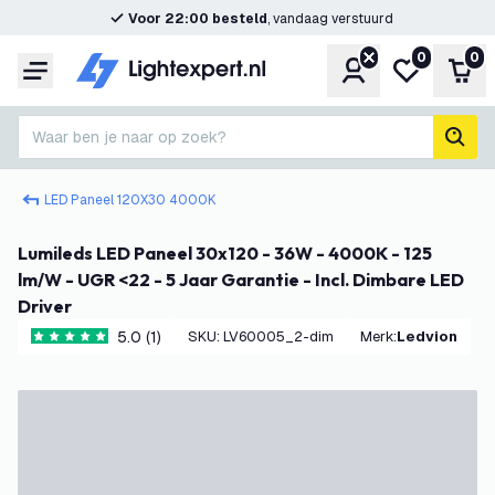
Voor 22:00 besteld
, vandaag verstuurd
0
0
Account
Mijn verlangl
Win
Menu
Waar ben je naar op zoek?
zoek
LED Paneel 120X30 4000K
Lumileds LED Paneel 30x120 - 36W - 4000K - 125
lm/W - UGR <22 - 5 Jaar Garantie - Incl. Dimbare LED
Driver
5.0 (1)
SKU
:
LV60005_2-dim
Merk
:
Ledvion
5 score sterren