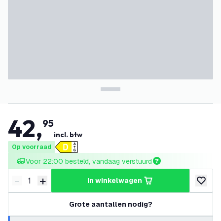
42
,
95
incl. btw
Op voorraad
Voor 22:00 besteld, vandaag verstuurd
-
+
in winkelwagen
Verminder hoeveelheid
Verhoog hoeveelheid
toevoeg
Grote aantallen nodig?