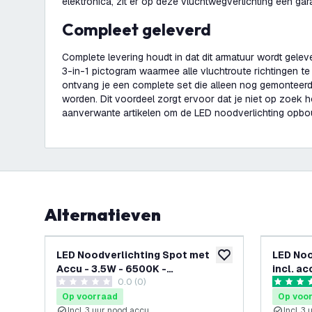
elektronica, zit er op deze vluchtwegverlichting een gar
Compleet geleverd
Complete levering houdt in dat dit armatuur wordt gelev
3-in-1 pictogram waarmee alle vluchtroute richtingen te
ontvang je een complete set die alleen nog gemonteerd 
worden. Dit voordeel zorgt ervoor dat je niet op zoek h
aanverwante artikelen om de LED noodverlichting opb
Alternatieven
LED Noodverlichting Spot met
LED Noo
toevoegen aan verlan
Accu - 3.5W - 6500K -
incl. ac
0.0 (0)
Plafondmontage
3.5W
0 score sterren
4.9 score
Op voorraad
Op voo
Incl. 3 uur nood accu
Incl. 3