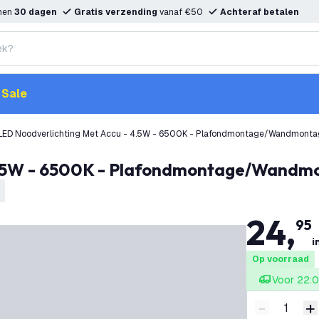
nnen
30 dagen
Gratis verzending
vanaf €50
Achteraf betalen
Sale
LED Noodverlichting Met Accu - 4.5W - 6500K - Plafondmontage/Wandmont
- 4.5W - 6500K - Plafondmontage/Wandm
24
,
95
i
Op voorraad
Voor 22:0
-
+
Verminder 
V