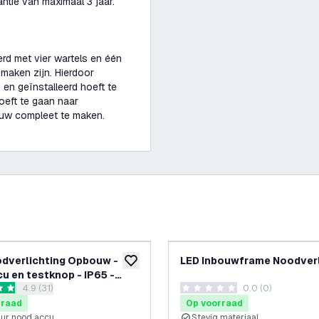
antie van maximaal 3 jaar.
erd met vier wartels en één
 maken zijn. Hierdoor
en geïnstalleerd hoeft te
oeft te gaan naar
ouw compleet te maken.
dverlichting Opbouw -
LED Inbouwframe Noodverl
glijst
toevoegen aan verlanglijst
cu en testknop - IP65 -
reviews drawer openen
4.9 (31)
0.0 (0)
 sterren
0 score sterren
rraad
Op voorraad
 uur nood accu
Stevig materiaal