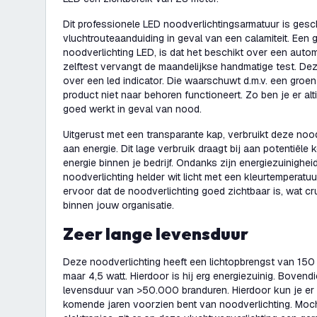
Dit professionele LED noodverlichtingsarmatuur is gesch
vluchtrouteaanduiding in geval van een calamiteit. Een
noodverlichting LED, is dat het beschikt over een auto
zelftest vervangt de maandelijkse handmatige test. Dez
over een led indicator. Die waarschuwt d.m.v. een groen 
product niet naar behoren functioneert. Zo ben je er alt
goed werkt in geval van nood.
Uitgerust met een transparante kap, verbruikt deze nood
aan energie. Dit lage verbruik draagt bij aan potentiël
energie binnen je bedrijf. Ondanks zijn energiezuinighe
noodverlichting helder wit licht met een kleurtemperatu
ervoor dat de noodverlichting goed zichtbaar is, wat cru
binnen jouw organisatie.
Zeer lange levensduur
Deze noodverlichting heeft een lichtopbrengst van 150
maar 4,5 watt. Hierdoor is hij erg energiezuinig. Bovend
levensduur van >50.000 branduren. Hierdoor kun je er z
komende jaren voorzien bent van noodverlichting. Moch