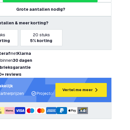
Grote aantallen nodig?
ntallen & meer korting?
uks
20
stuks
rting
5%
korting
teraf
met
Klarna
 binnen
30 dagen
abrieksgarantie
0+ reviews
akelijk
Vertel me meer
artnerprijzen
Projectondersteuning en lichtplannen
Desku
+
4