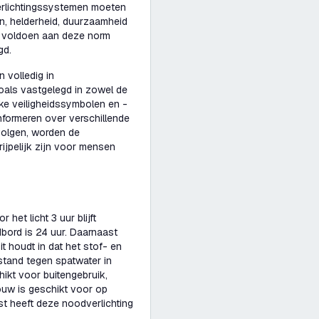
erlichtingssystemen moeten
n, helderheid, duurzaamheid
e voldoen aan deze norm
gd.
 volledig in
oals vastgelegd in zowel de
ke veiligheidssymbolen en -
formeren over verschillende
volgen, worden de
ijpelijk zijn voor mensen
et licht 3 uur blijft
dbord is 24 uur. Daarnaast
it houdt in dat het stof- en
stand tegen spatwater in
ikt voor buitengebruik,
uw is geschikt voor op
t heeft deze noodverlichting