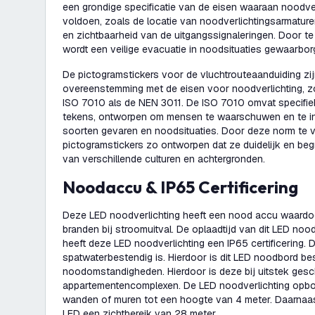
een grondige specificatie van de eisen waaraan noodv
voldoen, zoals de locatie van noodverlichtingsarmature
en zichtbaarheid van de uitgangssignaleringen. Door t
wordt een veilige evacuatie in noodsituaties gewaarbor
De pictogramstickers voor de vluchtrouteaanduiding zijn
overeenstemming met de eisen voor noodverlichting, z
ISO 7010 als de NEN 3011. De ISO 7010 omvat specifie
tekens, ontworpen om mensen te waarschuwen en te in
soorten gevaren en noodsituaties. Door deze norm te 
pictogramstickers zo ontworpen dat ze duidelijk en begr
van verschillende culturen en achtergronden.
Noodaccu & IP65 Certificering
Deze LED noodverlichting heeft een nood accu waardoor h
branden bij stroomuitval. De oplaadtijd van dit LED noo
heeft deze LED noodverlichting een IP65 certificering. D
spatwaterbestendig is. Hierdoor is dit LED noodbord be
noodomstandigheden. Hierdoor is deze bij uitstek gesch
appartementencomplexen. De LED noodverlichting opbo
wanden of muren tot een hoogte van 4 meter. Daarnaas
LED een zichtbereik van 28 meter.