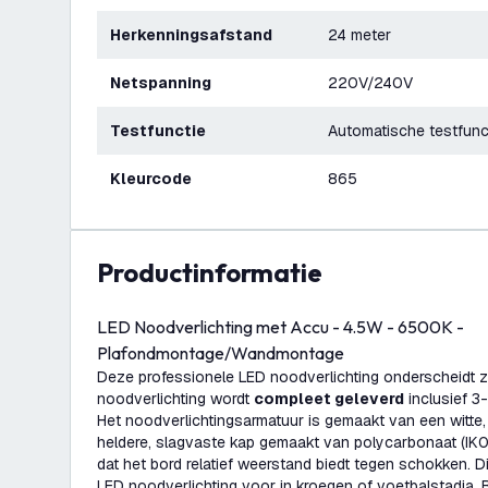
Herkenningsafstand
24 meter
Netspanning
220V/240V
Testfunctie
Automatische testfunc
Kleurcode
865
productinformatie
LED Noodverlichting met Accu - 4.5W - 6500K -
Plafondmontage/Wandmontage
Deze professionele LED noodverlichting onderscheidt zic
noodverlichting wordt
compleet geleverd
inclusief 3-
Het noodverlichtingsarmatuur is gemaakt van een witte,
heldere, slagvaste kap gemaakt van polycarbonaat (IK0
dat het bord relatief weerstand biedt tegen schokken. D
LED noodverlichting voor in kroegen of voetbalstadia.