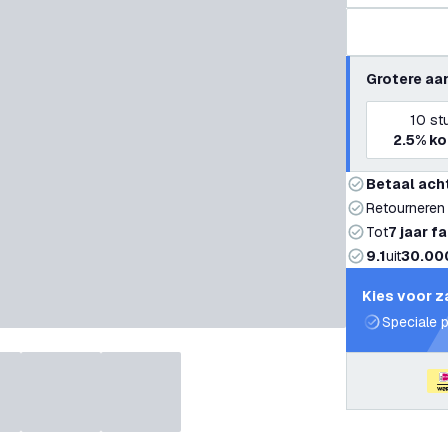
Grotere aa
10
st
2.5%
ko
Betaal ach
Retourneren
Tot
7 jaar f
9.1
uit
30.00
Kies voor z
Speciale p