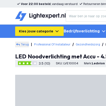
Voor 22:00 besteld
, vandaag verstuurd
Retourneren bi
Bedrijfsverlichting
Kies jouw categorie
Terug
Professional Of Installateur
Gezondheidszorg
LED Noodverlichting met Accu 
3.5 (10)
SKU
:
LVE10004
Merk
:
Ledvion
3.5 score sterren