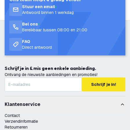
Stuur een email
Antwoord binnen 1 werkdag
Bel ons
Bereikbaar tussen 08:00 en 21:00
FAQ
Direct antwoord
Schrijf je in & mis geen enkele aanbieding.
Ontvang de nieuwste aanbiedingen en promoties!
Schrijf je in!
Klantenservice
Contact
Verzendinformatie
Retourneren