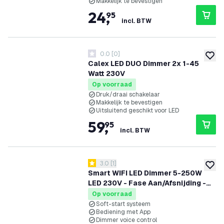
Makkelijk te bevestigen
24
,
95
incl. BTW
0.0
[
0
]
0 score sterren
toevoe
Calex LED DUO Dimmer 2x 1-45
Watt 230V
Op voorraad
Druk/draai schakelaar
Makkelijk te bevestigen
Uitsluitend geschikt voor LED
59
,
95
incl. BTW
reviews drawer openen
3.0
[
1
]
3 score sterren
toevoe
Smart WIFI LED Dimmer 5-250W
LED 230V - Fase Aan/Afsnijding -
Universeel
Op voorraad
Soft-start systeem
Bediening met App
Dimmer voice control