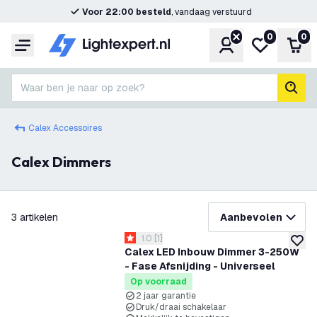
Voor 22:00 besteld
, vandaag verstuurd
0
0
Account
Mijn verlangl
Win
Menu
Waar ben je naar op zoek?
zoek
Calex Accessoires
Calex Dimmers
filteren
3
artikelen
Aanbevolen
reviews drawer openen
1.0
[
1
]
1 score sterren
toevoe
Calex LED Inbouw Dimmer 3-250W
- Fase Afsnijding - Universeel
Op voorraad
2 jaar garantie
Druk/draai schakelaar