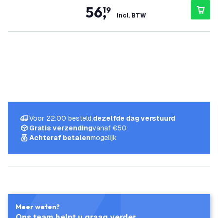
56
,
19
incl. BTW
Voor 22:00 besteld,
dezelfde dag verstuurd
Gratis verzending
vanaf €50
Achteraf betalen
mogelijk
Meer weten?
Ons team helpt u graag verder