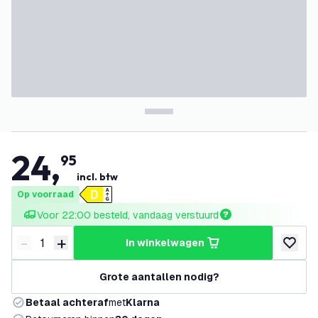
24
,
95
incl. btw
Op voorraad
Voor 22:00 besteld, vandaag verstuurd
-
+
in winkelwagen
Verminder hoeveelheid
Verhoog hoeveelheid
toevoeg
Grote aantallen nodig?
Betaal achteraf
met
Klarna