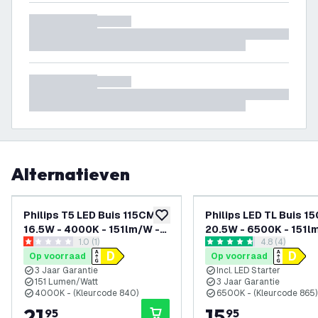
Alternatieven
Philips T5 LED Buis 115CM -
Philips LED TL Buis 1
toevoegen aan verlanglijst
16.5W - 4000K - 151lm/W -
20.5W - 6500K - 151l
reviews drawer openen
1.0 (1)
reviews draw
4.8 (4)
High Efficiency
High Efficiency
1 score sterren
4.8 score sterren
Op voorraad
Op voorraad
3 Jaar Garantie
Incl. LED Starter
151 Lumen/Watt
3 Jaar Garantie
4000K - (Kleurcode 840)
6500K - (Kleurcode 865)
21
,
15
,
95
95