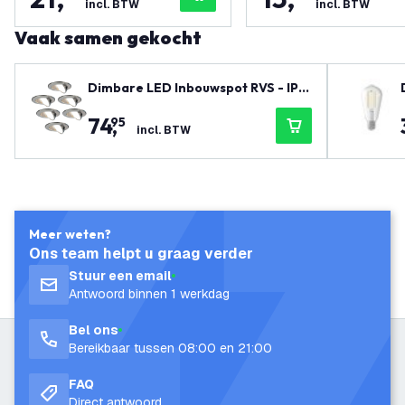
incl. BTW
incl. BTW
Vaak samen gekocht
Dimbare LED Inbouwspot RVS - IP6
5 - 5W - CCT - 5 Jaar Garantie - Ge
74
,
95
schikt voor de Badkamer
incl. BTW
Meer weten?
Ons team helpt u graag verder
Stuur een email
Antwoord binnen 1 werkdag
Bel ons
Bereikbaar tussen 08:00 en 21:00
FAQ
Direct antwoord