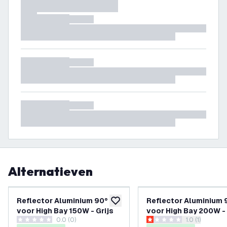
Alternatieven
Reflector Aluminium 90°
Reflector Aluminium 
toevoegen aan verlanglijst
voor High Bay 150W - Grijs
voor High Bay 200W -
0.0 (0)
reviews draw
1.0 (1)
0 score sterren
1 score sterren