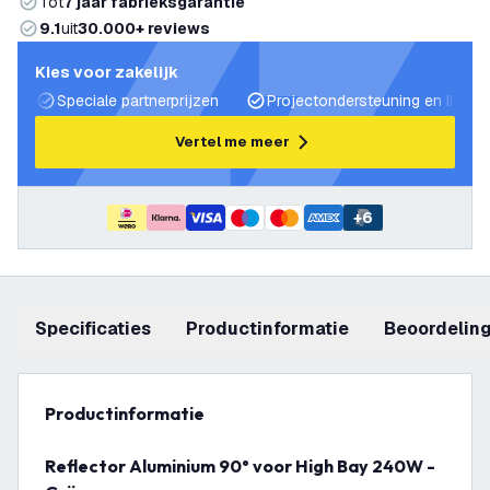
Tot
7 jaar fabrieksgarantie
9.1
uit
30.000+ reviews
Kies voor zakelijk
Speciale partnerprijzen
Projectondersteuning en lichtp
Vertel me meer
+
6
Specificaties
productinformatie
beoordelin
productinformatie
Reflector Aluminium 90° voor High Bay 240W -