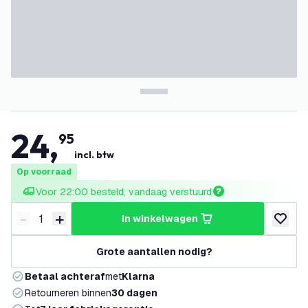
24
,
95
incl. btw
Op voorraad
Voor 22:00 besteld, vandaag verstuurd
-
+
in winkelwagen
Verminder hoeveelheid
Verhoog hoeveelheid
toevoeg
Grote aantallen nodig?
Betaal achteraf
met
Klarna
Retourneren binnen
30 dagen