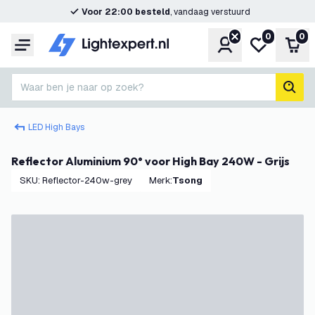
Voor 22:00 besteld
, vandaag verstuurd
0
0
Account
Mijn verlangl
Win
Menu
Waar ben je naar op zoek?
zoek
LED High Bays
Reflector Aluminium 90° voor High Bay 240W - Grijs
SKU
:
Reflector-240w-grey
Merk
:
Tsong