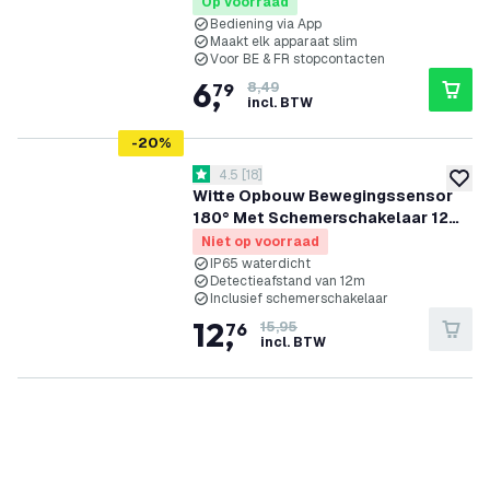
Op voorraad
Bediening via App
Maakt elk apparaat slim
Voor BE & FR stopcontacten
6
,
79
8,49
incl. BTW
-
20
%
reviews drawer openen
4.5
[
18
]
4.5 score sterren
toevoe
Witte Opbouw Bewegingssensor
180° Met Schemerschakelaar 12M
Bereik Max. 600W IP65
Niet op voorraad
IP65 waterdicht
Detectieafstand van 12m
Inclusief schemerschakelaar
12
,
76
15,95
incl. BTW