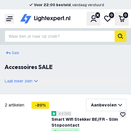
Voor 22:00 besteld
, vandaag verstuurd
0
0
Account
Mijn verlangl
Win
Menu
Waar ben je naar op zoek?
zoek
Sale
Accessoires SALE
Laat meer zien
filteren
2
artikelen
Aanbevolen
-
20
%
reviews drawer openen
4.6
[
69
]
4.6 score sterren
toevoe
Smart Wifi Stekker BE/FR - Slim
Stopcontact