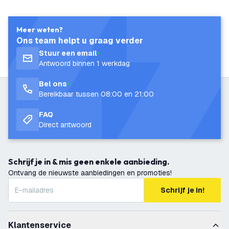
Meer weten?
Ons team helpt u graag verder
Stuur een email
Antwoord binnen 1 werkdag
Bel ons
Bereikbaar tussen 08:00 en 21:00
FAQ
Direct antwoord
Schrijf je in & mis geen enkele aanbieding.
Ontvang de nieuwste aanbiedingen en promoties!
Schrijf je in!
Klantenservice