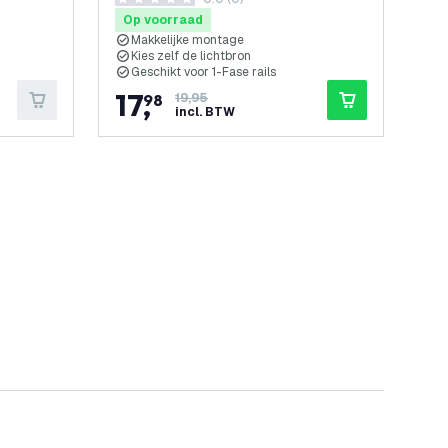
openen
- 125x95mm - Plug & Play
0 score sterren
Op voorraad
Makkelijke montage
Kies zelf de lichtbron
Geschikt voor 1-Fase rails
17
,
98
19,95
incl. BTW