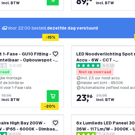
89
,
incl. BTW
incl. BTW
Voor 22:00 besteld,
dezelfde dag verstuurd
-
15
%
 1-Fase - GU10 Fitting -
LED Noodverlichting Spot
toevoegen aan verlanglijst
antelbaar - Opbouwspot -
Accu - 6W - CCT -
0.0 (0)
reviews drawer 
5.0 (2)
m - Plug & Play
Plafondmontage
terren
5 score sterren
rraad
Niet op voorraad
ijke montage
Incl. 2,5 uur nood accu
lf de lichtbron
Helder wit licht - 6500K
t voor 1-Fase rails
Automatische zelftest nood ac
23
,
19,95
96
29,95
incl. BTW
incl. BTW
-
20
%
eaire High Bay 200W -
6x Lumileds LED Paneel 30
toevoegen aan verlanglijst
 Dimbaar
36W - 117 Lm/W - 3000K - 
5.0 (2)
4.0 (2)