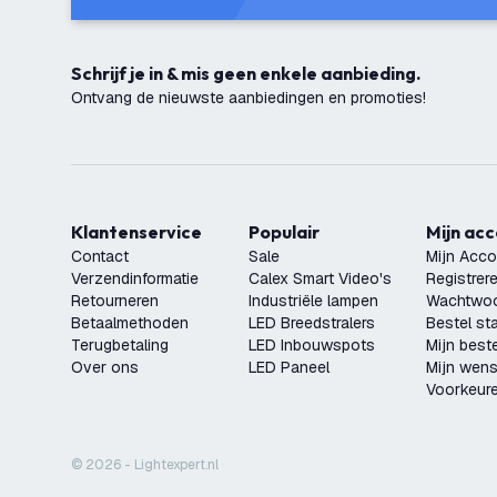
Schrijf je in & mis geen enkele aanbieding.
Ontvang de nieuwste aanbiedingen en promoties!
Klantenservice
Populair
Mijn ac
Contact
Sale
Mijn Acco
Verzendinformatie
Calex Smart Video's
Registrer
Retourneren
Industriële lampen
Wachtwoo
Betaalmethoden
LED Breedstralers
Bestel st
Terugbetaling
LED Inbouwspots
Mijn beste
Over ons
LED Paneel
Mijn wensl
Voorkeur
© 2026 - Lightexpert.nl