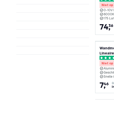
- Lumil
5 score s
Magazij
Niet op
garanti
0-10V 
6000K:
175 Lu
74
,
36
Wandmo
Lineair
LV7005
4.5 score
Niet op
Alumin
Geschi
Snelle 
7
,
46
9
i