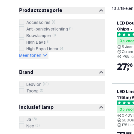
filteren
13
artikelen
Productcategorie
Accessoires
(
1
)
LED Bo
Anti-paniekverlichting
(
1
)
Chips -
6500K
Bouwlampen
(
1
)
4.9 score
Op voo
High Bays
(
1
)
5 Jaar
High Bays Linear
(
4
)
Osram 
Meer tonen
IP65: g
27
,
98
Brand
Ledvion
(
12
)
Tsong
(
1
)
LED Lin
175lm/W - IP65 - 6000K -
- Lumil
5 score s
Inclusief lamp
Magazij
Op voo
garanti
0-10V 
Ja
(
8
)
6000K:
175 Lu
Nee
(
3
)
98