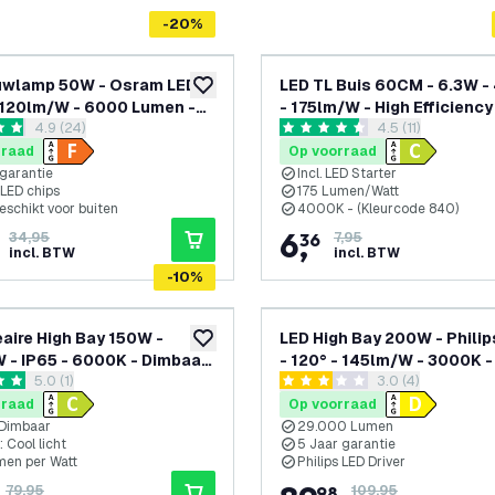
-
20
%
uwlamp 50W - Osram LED
LED TL Buis 60CM - 6.3W 
toevoegen aan verlanglijst
 120lm/W - 6000 Lumen -
- 175lm/W - High Efficiency
reviews drawer openen
4.9 (24)
reviews drawer 
4.5 (11)
Energie Label C
 sterren
4.5 score sterren
rraad
Op voorraad
 garantie
Incl. LED Starter
LED chips
175 Lumen/Watt
eschikt voor buiten
4000K - (Kleurcode 840)
6
,
34,95
36
7,95
incl. BTW
incl. BTW
-
10
%
eaire High Bay 150W -
LED High Bay 200W - Philip
toevoegen aan verlanglijst
 Dimbaar
- 120° - 145lm/W - 3000K -
reviews drawer openen
5.0 (1)
reviews drawer 
3.0 (4)
eds Chips -
Dimbaar - 5 Jaar Garantie
terren
3 score sterren
nverlichting - 5 jaar
rraad
Op voorraad
e
Dimbaar
29.000 Lumen
 Cool licht
5 Jaar garantie
men per Watt
Philips LED Driver
79,95
98
109,95