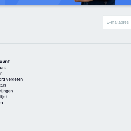
count
unt
en
rd vergeten
atus
llingen
ijst
en