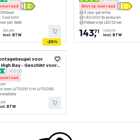
reviews drawer openen
reviews drawer 
eds Chips -
- 5 Jaar Garantie
terren
4 score sterren
nverlichting - 5 jaar
 voorraad
Niet op voorraad
e
Dimbaar
5 jaar garantie
 Cool licht
>50.000 Branduren
men per Watt
Flikkervrije LED Driver
143
,
92,95
71
149,70
incl. BTW
incl. BTW
-
25
%
ntagebeugel voor
toevoegen aan verlanglijst
e High Bay - Geschikt voor
reviews drawer openen
4.5 (2)
1 t/m LV70056
 sterren
 voorraad
ium
kt voor LV70051 t/m LV70056
installatie
,95
ncl. BTW