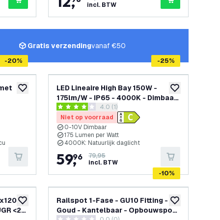
12
,
incl. BTW
Gratis verzending
vanaf €50
-
20
%
-
25
%
 met
LED Lineaire High Bay 150W -
toevoegen aan verlanglijst
toevoegen aan v
175lm/W - IP65 - 4000K - Dimbaar
openen
reviews drawer openen
4.0 (1)
- Lumileds Chips -
4 score sterren
Magazijnverlichting - 5 jaar
Niet op voorraad
garantie
0-10V Dimbaar
175 Lumen per Watt
cu
4000K: Natuurlijk daglicht
59
,
96
79,95
incl. BTW
-
10
%
x120 -
Railspot 1-Fase - GU10 Fitting -
toevoegen aan verlanglijst
toevoegen aan v
UGR <22
Goud - Kantelbaar - Opbouwspot
0.0 (0)