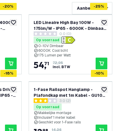
-
20
%
-
25
%
Aanbevolen
- 4000K
LED Lineaire High Bay 100W -
toevoegen aan verlanglijst
toevoegen aan v
 -
175lm/W - IP65 - 6000K - Dimbaar
openen
0.0 (0)
- Lumileds Chips -
0 score sterren
Magazijnverlichting - 5 jaar
Op voorraad
garantie
0-10V Dimbaar
6000K: Cool licht
175 Lumen per Watt
54
,
71
72,95
incl. BTW
-
18
%
-
10
%
s Driver
1-Fase Railspot Hanglamp -
toevoegen aan verlanglijst
toevoegen aan v
 IP65 -
Plafondkap met 1m Kabel - GU10
openen
reviews drawer openen
3.0 (2)
Fitting - Wit
3 score sterren
Op voorraad
Makkelijke montage
Inclusief 1 meter kabel
Geschikt voor 1-Fase rails
98
14,36