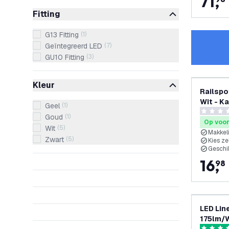
71
,
Fitting
G13 Fitting
(
1
)
Geïntegreerd LED
(
7
)
GU10 Fitting
(
3
)
Kleur
Railspot
Wit - K
Geel
(
1
)
125x95m
0 score s
Goud
(
1
)
Op voo
Wit
(
5
)
Makkel
Zwart
(
5
)
Kies ze
Geschik
16
,
98
LED Lin
175lm/W - IP65 - 6000K -