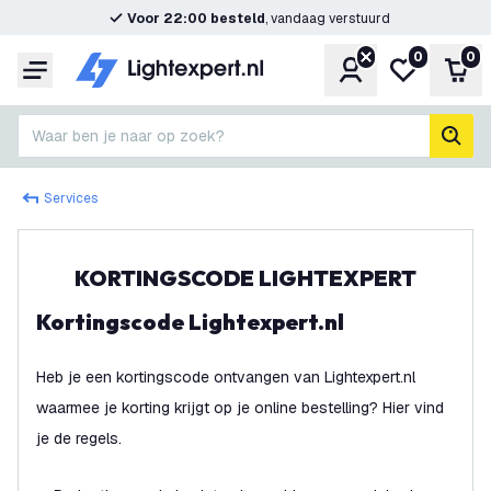
Voor 22:00 besteld
, vandaag verstuurd
0
0
Account
Mijn verlangl
Win
Menu
Waar ben je naar op zoek?
zoek
Services
KORTINGSCODE LIGHTEXPERT
Kortingscode Lightexpert.nl
Heb je een kortingscode ontvangen van Lightexpert.nl
waarmee je korting krijgt op je online bestelling? Hier vind
je de regels.