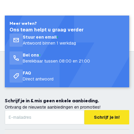
Meer weten?
Ons team helpt u graag verder
Stuur een email
Antwoord binnen 1 werkdag
Bel ons
Bereikbaar tussen 08:00 en 21:00
FAQ
Direct antwoord
Schrijf je in & mis geen enkele aanbieding.
Ontvang de nieuwste aanbiedingen en promoties!
Schrijf je in!