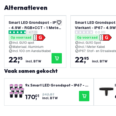
Alternatieven
Smart LED Grondspot - IP67
Smart LED Grondspot
toevoegen aan verlanglijst
- 4.9W - RGB+CCT - 1 Meter
Vierkant - IP67 - 4.9W
reviews drawer openen
4.7 (3)
0.0 (0)
Kabel - Zwart
RGB+CCT - 1 Meter K
4.7 score sterren
0 score sterren
Op voorraad
Op voorraad
Incl. GU10 spot
Incl. GU10 Spot
Materiaal: Aluminium
Incl. 1 Meter Kabel
Incl. 100 cm Aansluitkabel
IP67: Stof- en Straalwat
22
,
22
,
95
95
incl. BTW
incl. BTW
Vaak samen gekocht
9x Smart LED Grondspot - IP67 - 4.
9W - RGB+CCT - 1 Meter Kabel
242,87
170
,
01
incl. BTW