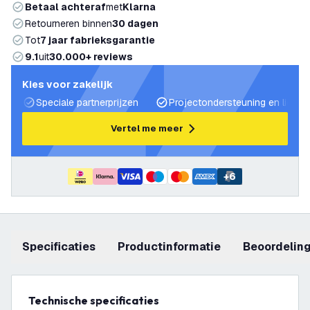
Betaal achteraf
met
Klarna
Retourneren binnen
30 dagen
Tot
7 jaar fabrieksgarantie
9.1
uit
30.000+ reviews
Kies voor zakelijk
Speciale partnerprijzen
Projectondersteuning en lichtp
Vertel me meer
+
6
Specificaties
productinformatie
beoordelin
Technische specificaties