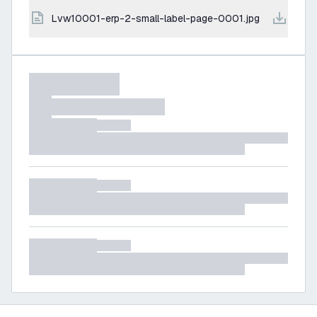
lvw10001-erp-2-small-label-page-0001.jpg