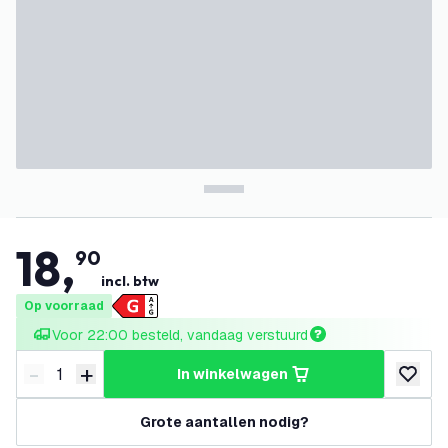
18
,
90
incl. btw
Op voorraad
Voor 22:00 besteld, vandaag verstuurd
-
+
in winkelwagen
Verminder hoeveelheid
Verhoog hoeveelheid
toevoeg
Grote aantallen nodig?