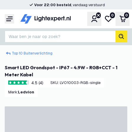
Voor 22:00 besteld
, vandaag verstuurd
0
0
Account
Mijn verlangl
Win
Menu
Waar ben je naar op zoek?
zoek
Top 10 Buitenverlichting
Smart LED Grondspot - IP67 - 4.9W - RGB+CCT - 1
Meter Kabel
4.5 (4)
SKU
:
LVO10003-RGB-single
4.5 score sterren
Merk
:
Ledvion