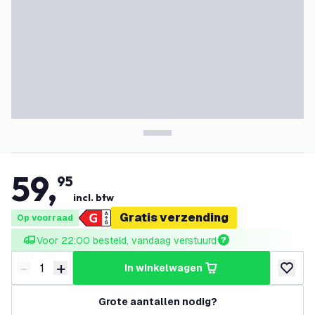
59
,
95
incl. btw
Gratis verzending
Op voorraad
Voor 22:00 besteld, vandaag verstuurd
-
+
in winkelwagen
Verminder hoeveelheid
Verhoog hoeveelheid
toevoeg
Grote aantallen nodig?