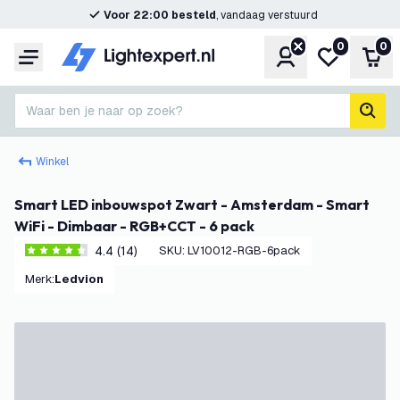
Voor 22:00 besteld
, vandaag verstuurd
0
0
Account
Mijn verlangl
Win
Menu
Waar ben je naar op zoek?
zoek
Winkel
Smart LED inbouwspot Zwart - Amsterdam - Smart
WiFi - Dimbaar - RGB+CCT - 6 pack
4.4 (14)
SKU
:
LV10012-RGB-6pack
4.4 score sterren
Merk
:
Ledvion