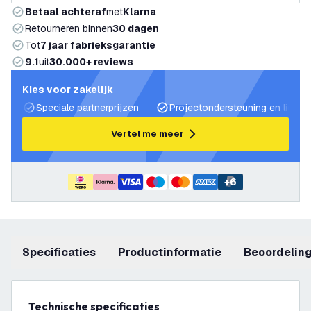
Betaal achteraf
met
Klarna
Retourneren binnen
30 dagen
Tot
7 jaar fabrieksgarantie
9.1
uit
30.000+ reviews
Kies voor zakelijk
Speciale partnerprijzen
Projectondersteuning en lichtp
Vertel me meer
+
6
Specificaties
productinformatie
beoordelin
Technische specificaties