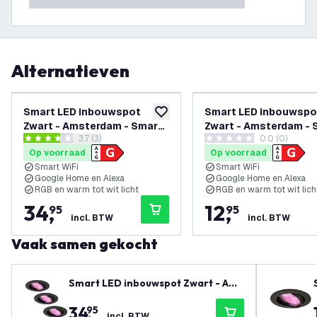
Alternatieven
Smart LED inbouwspot
Smart LED inbouwspo
toevoegen aan verlanglijst
Zwart - Amsterdam - Smart
Zwart - Amsterdam - 
reviews drawer openen
3.7 (3)
0.0 (0)
WiFi - Dimbaar - RGB+CCT -
WiFi - Dimbaar - RGB
3.7 score sterren
0 score sterren
Op voorraad
Op voorraad
3 pack
Smart WiFi
Smart WiFi
Google Home en Alexa
Google Home en Alexa
RGB en warm tot wit licht
RGB en warm tot wit lich
34
,
12
,
95
95
incl. BTW
incl. BTW
Vaak samen gekocht
Smart LED inbouwspot Zwart - Ams
terdam - Smart WiFi - Dimbaar - R
34
,
95
GB+CCT - 3 pack
incl. BTW