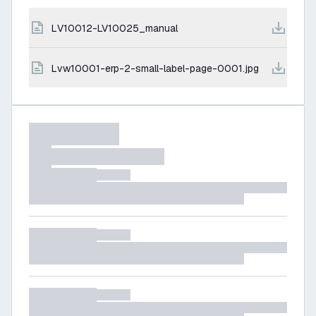
LV10012-LV10025_manual
lvw10001-erp-2-small-label-page-0001.jpg