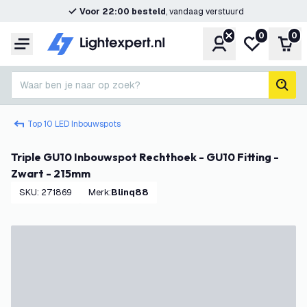
Voor 22:00 besteld
, vandaag verstuurd
0
0
Account
Mijn verlangl
Win
Menu
Waar ben je naar op zoek?
zoek
Top 10 LED Inbouwspots
Triple GU10 Inbouwspot Rechthoek - GU10 Fitting -
Zwart - 215mm
SKU
:
271869
Merk
:
Blinq88