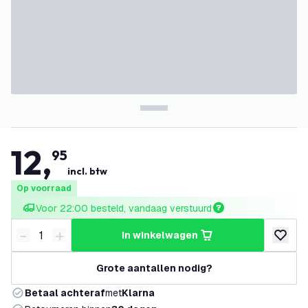
12
,
95
incl. btw
Op voorraad
Voor 22:00 besteld, vandaag verstuurd
-
+
in winkelwagen
Verminder hoeveelheid
Verhoog hoeveelheid
toevoeg
Grote aantallen nodig?
Betaal achteraf
met
Klarna