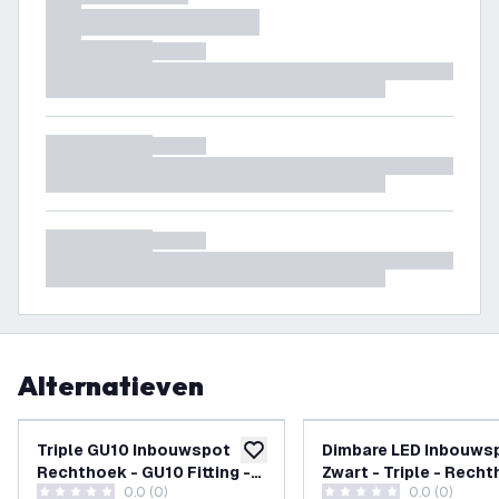
Alternatieven
Triple GU10 Inbouwspot
Dimbare LED Inbouwsp
toevoegen aan verlanglijst
Rechthoek - GU10 Fitting -
Zwart - Triple - Recht
0.0 (0)
0.0 (0)
Wit - 215mm
GU10 Fitting - 270x1
0 score sterren
0 score sterren