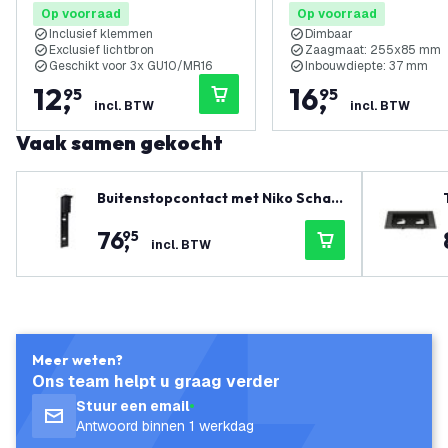
Op voorraad
Op voorraad
Inclusief klemmen
Dimbaar
Exclusief lichtbron
Zaagmaat: 255x85 mm
Geschikt voor 3x GU10/MR16
Inbouwdiepte: 37 mm
12
,
16
,
95
95
incl. BTW
incl. BTW
Vaak samen gekocht
Buitenstopcontact met Niko Schak
elmateriaal - 2 Stopcontacten - 1
76
,
95
Wartel - IP55 - 65cm
incl. BTW
Meer weten?
Ons team helpt u graag verder
Stuur een email
Antwoord binnen 1 werkdag