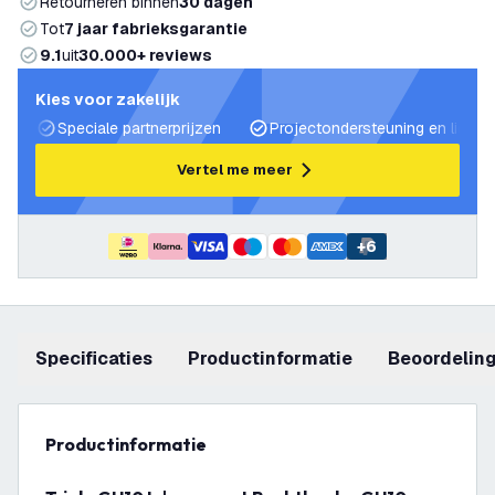
Retourneren binnen
30 dagen
Tot
7 jaar fabrieksgarantie
9.1
uit
30.000+ reviews
Kies voor zakelijk
Speciale partnerprijzen
Projectondersteuning en lichtp
Vertel me meer
+
6
Specificaties
productinformatie
beoordelin
productinformatie