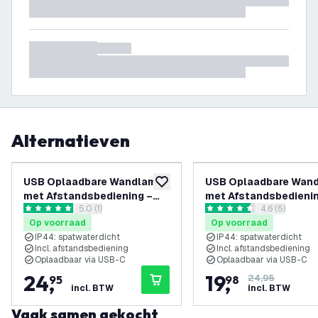
Alternatieven
USB Oplaadbare Wandlamp
USB Oplaadbare Wan
toevoegen aan verlanglijst
met Afstandsbediening –
met Afstandsbedienin
reviews drawer openen
5.0 (1)
reviews draw
4.6 (5)
Zwart - Draadloos - Dimbaar
Zwart - Draadloos - 
5 score sterren
4.6 score sterren
Op voorraad
Op voorraad
- 2700K - 4400 mAh Accu -
- 2700K - 4400 mAh A
IP44: spatwaterdicht
IP44: spatwaterdicht
Geschikt voor Binnen &
Geschikt voor Binnen
Incl. afstandsbediening
Incl. afstandsbediening
Buiten - Ovaal
Buiten - Ovaal
Oplaadbaar via USB-C
Oplaadbaar via USB-C
24
,
19
,
95
98
24,95
incl. BTW
incl. BTW
Vaak samen gekocht