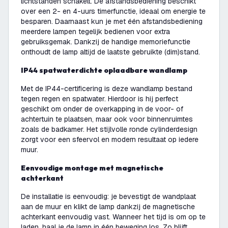
lichtstanden schakelt. De afstandsbediening beschikt
over een 2- en 4-uurs timerfunctie, ideaal om energie te
besparen. Daarnaast kun je met één afstandsbediening
meerdere lampen tegelijk bedienen voor extra
gebruiksgemak. Dankzij de handige memoriefunctie
onthoudt de lamp altijd de laatste gebruikte (dim)stand.
IP44 spatwaterdichte oplaadbare wandlamp
Met de IP44-certificering is deze wandlamp bestand
tegen regen en spatwater. Hierdoor is hij perfect
geschikt om onder de overkapping in de voor- of
achtertuin te plaatsen, maar ook voor binnenruimtes
zoals de badkamer. Het stijlvolle ronde cylinderdesign
zorgt voor een sfeervol en modern resultaat op iedere
muur.
Eenvoudige montage met magnetische
achterkant
De installatie is eenvoudig: je bevestigt de wandplaat
aan de muur en klikt de lamp dankzij de magnetische
achterkant eenvoudig vast. Wanneer het tijd is om op te
laden, haal je de lamp in één beweging los. Zo blijft