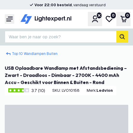
Voor 22:00 besteld
, vandaag verstuurd
0
0
Account
Mijn verlangl
Win
Menu
Waar ben je naar op zoek?
zoek
Top 10 Wandlampen Buiten
USB Oplaadbare Wandlamp met Afstandsbediening –
Zwart - Draadloos - Dimbaar - 2700K - 4400 mAh
Accu - Geschikt voor Binnen & Buiten - Rond
3.7 (10)
SKU
:
LVO10158
Merk
:
Ledvion
3.7 score sterren