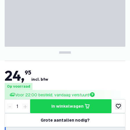
24
,
95
incl. btw
Op voorraad
Voor 22:00 besteld, vandaag verstuurd
-
+
in winkelwagen
Verminder hoeveelheid
Verhoog hoeveelheid
toevoeg
Grote aantallen nodig?