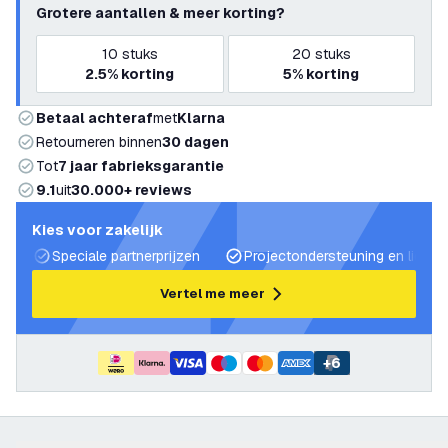
Grotere aantallen & meer korting?
10
stuks
20
stuks
2.5%
korting
5%
korting
Betaal achteraf
met
Klarna
Retourneren binnen
30 dagen
Tot
7 jaar fabrieksgarantie
9.1
uit
30.000+ reviews
Kies voor zakelijk
Speciale partnerprijzen
Projectondersteuning en lichtp
Vertel me meer
+
6