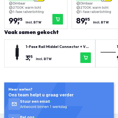
Dimbaar
Dimbaar
2700K: warm licht
2700K: warm licht
1-fase railverlichting
1-fase railverlichting
99
,
89
,
95
95
incl. BTW
incl. BTW
Vaak samen gekocht
1-Fase Rail Middel Connector + Voe
ding Zwart
3
,
95
incl. BTW
Meer weten?
Ons team helpt u graag verder
Stuur een email
Antwoord binnen 1 werkdag
Bel ons