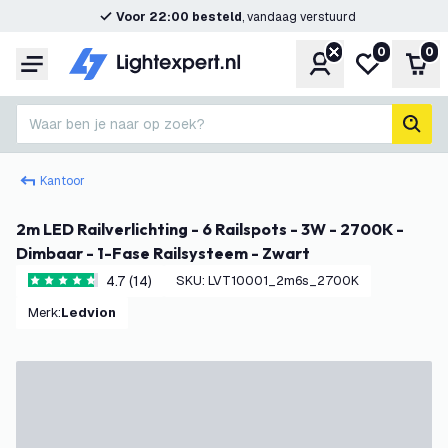
Voor 22:00 besteld
, vandaag verstuurd
0
0
Account
Mijn verlangl
Win
Menu
Waar ben je naar op zoek?
zoek
Kantoor
2m LED Railverlichting - 6 Railspots - 3W - 2700K -
Dimbaar - 1-Fase Railsysteem - Zwart
4.7 (14)
SKU
:
LVT10001_2m6s_2700K
4.7 score sterren
Merk
:
Ledvion