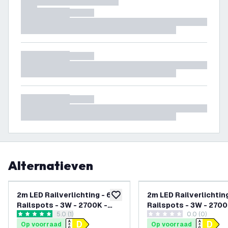
Alternatieven
2m LED Railverlichting - 6
2m LED Railverlichting
toevoegen aan verlanglijst
Railspots - 3W - 2700K -
Railspots - 3W - 2700
reviews drawer openen
5.0 (1)
0.0 (0)
Dimbaar - 1-Fase
Dimbaar - 1-Fase
5 score sterren
0 score sterren
Op voorraad
Op voorraad
Railsysteem - Zwart
Railsysteem - Wit