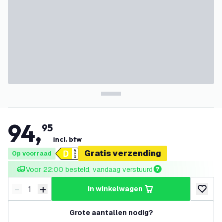
94
,
95
incl. btw
Gratis verzending
Op voorraad
Voor 22:00 besteld, vandaag verstuurd
-
+
in winkelwagen
Verminder hoeveelheid
Verhoog hoeveelheid
toevoeg
Grote aantallen nodig?