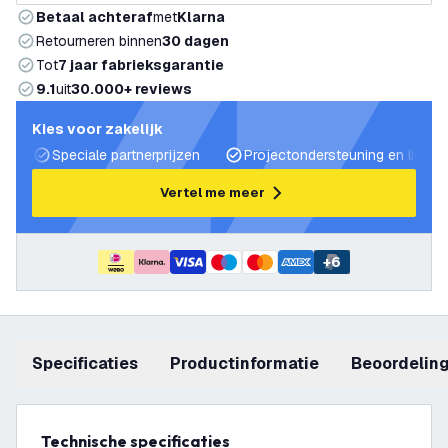
Betaal achteraf
met
Klarna
Retourneren binnen
30 dagen
Tot
7 jaar fabrieksgarantie
9.1
uit
30.000+ reviews
Kies voor zakelijk
Speciale partnerprijzen
Projectondersteuning en lichtp
Vertel me meer
+
6
Specificaties
productinformatie
beoordelin
Technische specificaties