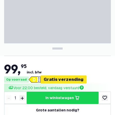
99
,
95
incl. btw
Gratis verzending
Op voorraad
Voor 22:00 besteld, vandaag verstuurd
-
+
in winkelwagen
Verminder hoeveelheid
Verhoog hoeveelheid
toevoeg
Grote aantallen nodig?