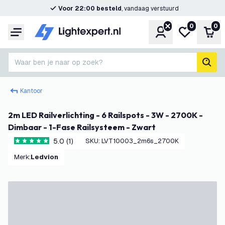
Voor 22:00 besteld
, vandaag verstuurd
0
0
Account
Mijn verlangl
Win
Menu
Waar ben je naar op zoek?
zoek
Kantoor
2m LED Railverlichting - 6 Railspots - 3W - 2700K -
Dimbaar - 1-Fase Railsysteem - Zwart
5.0 (1)
SKU
:
LVT10003_2m6s_2700K
5 score sterren
Merk
:
Ledvion