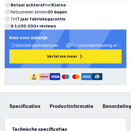
Betaal achteraf
met
Klarna
Retourneren binnen
30 dagen
Tot
7 jaar fabrieksgarantie
9.1
uit
30.000+ reviews
Kies voor zakelijk
Speciale partnerprijzen
Projectondersteuning en lichtp
Vertel me meer
+
6
Specificaties
productinformatie
beoordelin
Technische specificaties