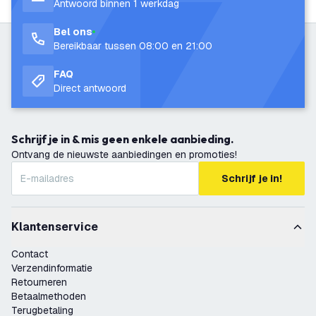
Antwoord binnen 1 werkdag
Bel ons
Bereikbaar tussen 08:00 en 21:00
FAQ
Direct antwoord
Schrijf je in & mis geen enkele aanbieding.
Ontvang de nieuwste aanbiedingen en promoties!
Schrijf je in!
Klantenservice
Contact
Verzendinformatie
Retourneren
Betaalmethoden
Terugbetaling