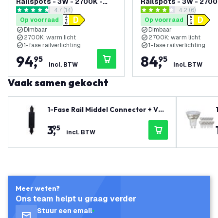
Railspots - 3W - 2700K -
Railspots - 3W - 2700
reviews drawer openen
4.7 (14)
reviews draw
4.2 (6)
Dimbaar - 1-Fase
Dimbaar - 1-Fase
4.7 score sterren
4.2 score sterren
Op voorraad
Op voorraad
Railsysteem - Zwart
Railsysteem - Wit
Dimbaar
Dimbaar
2700K: warm licht
2700K: warm licht
1-fase railverlichting
1-fase railverlichting
94
,
84
,
95
95
incl. BTW
incl. BTW
Vaak samen gekocht
1-Fase Rail Middel Connector + Voe
ding Zwart
3
,
95
incl. BTW
Meer weten?
Ons team helpt u graag verder
Stuur een email