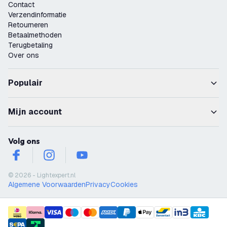
Contact
Verzendinformatie
Retourneren
Betaalmethoden
Terugbetaling
Over ons
Populair
Mijn account
Volg ons
facebook
instagram
youtube
© 2026 - Lightexpert.nl
Algemene Voorwaarden
Privacy
Cookies
payment methods