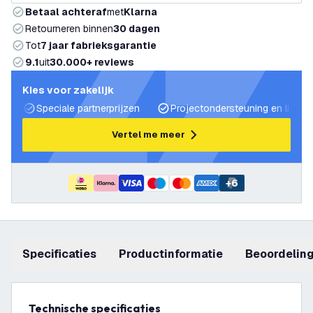
Betaal achteraf
met
Klarna
Retourneren binnen
30 dagen
Tot
7 jaar fabrieksgarantie
9.1
uit
30.000+ reviews
Kies voor zakelijk
Speciale partnerprijzen
Projectondersteuning en lichtp
Vertel me meer
+
6
Specificaties
productinformatie
beoordelin
Technische specificaties