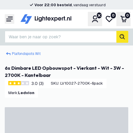
Voor 22:00 besteld
, vandaag verstuurd
0
0
Account
Mijn verlangl
Win
Menu
Waar ben je naar op zoek?
zoek
Plafondspots Wit
6x Dimbare LED Opbouwspot - Vierkant - Wit - 3W -
2700K - Kantelbaar
3.0 (3)
SKU
:
LV10027-2700K-6pack
3 score sterren
Merk
:
Ledvion