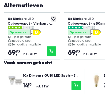
Alternatieven
6x Dimbare LED
6x Dimbare LED
toevoegen aan verlanglijst
Opbouwspot - Vierkant -
Opbouwspot - ø80mm
reviews drawer openen
4.3 (8)
reviews draw
4.7 (21)
Zwart - 3W - 2700K -
Rond - Wit - 3W - 270
4.3 score sterren
4.7 score sterren
Op voorraad
Op voorraad
Kantelbaar
Kantelbaar
2 jaar garantie
2 jaar garantie
Incl. GU10 Spot
Incl. GU10 Spot
Eenvoudige installatie
Eenvoudige installatie
69
,
69
,
93
93
incl. BTW
incl. BTW
Vaak samen gekocht
10x Dimbare GU10 LED Spots - 3W
- 2700K - Voordeelverpakking
14
,
95
incl. BTW