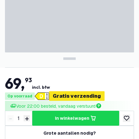
69
,
93
incl. btw
Gratis verzending
Op voorraad
Voor 22:00 besteld, vandaag verstuurd
-
+
in winkelwagen
Verminder hoeveelheid
Verhoog hoeveelheid
toevoeg
Grote aantallen nodig?