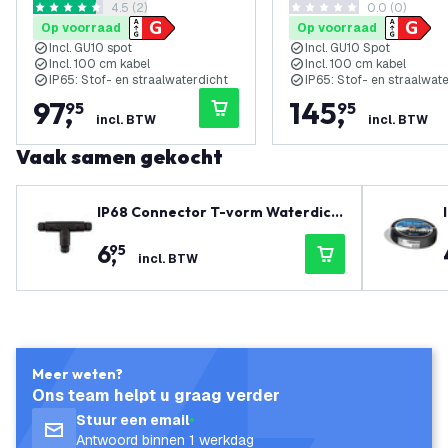
reviews drawer openen
4.5 (2)
0.0 (0)
Meter Kabel - Aluminium
Meter Kabel - Antraci
4.5 score sterren
0 score sterren
Op voorraad
Op voorraad
Incl. GU10 spot
Incl. GU10 Spot
Incl. 100 cm kabel
Incl. 100 cm kabel
IP65: Stof- en straalwaterdicht
IP65: Stof- en straalwat
97
,
145
,
95
95
incl. BTW
incl. BTW
Vaak samen gekocht
IP68 Connector T-vorm Waterdich
t
6
,
95
incl. BTW
Meer weten?
Ons team helpt u graag verder
Stuur een email
Antwoord binnen 1 werkdag