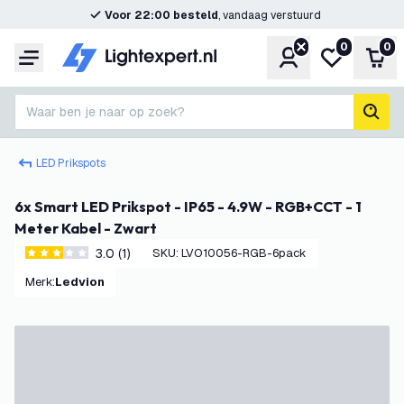
Voor 22:00 besteld
, vandaag verstuurd
0
0
Account
Mijn verlangl
Win
Menu
Waar ben je naar op zoek?
zoek
LED Prikspots
6x Smart LED Prikspot - IP65 - 4.9W - RGB+CCT - 1
Meter Kabel - Zwart
3.0 (1)
SKU
:
LVO10056-RGB-6pack
3 score sterren
Merk
:
Ledvion