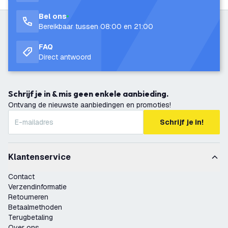
Bel ons
Bereikbaar tussen 08:00 en 21:00
FAQ
Direct antwoord
Schrijf je in & mis geen enkele aanbieding.
Ontvang de nieuwste aanbiedingen en promoties!
Schrijf je in!
Klantenservice
Contact
Verzendinformatie
Retourneren
Betaalmethoden
Terugbetaling
Over ons