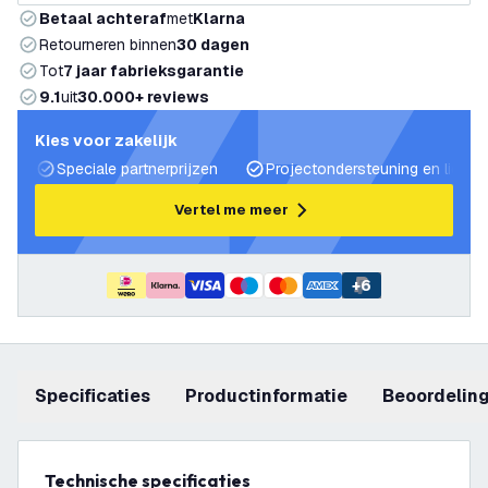
Betaal achteraf
met
Klarna
Retourneren binnen
30 dagen
Tot
7 jaar fabrieksgarantie
9.1
uit
30.000+ reviews
Kies voor zakelijk
Speciale partnerprijzen
Projectondersteuning en lichtp
Vertel me meer
+
6
Specificaties
productinformatie
beoordelin
Technische specificaties