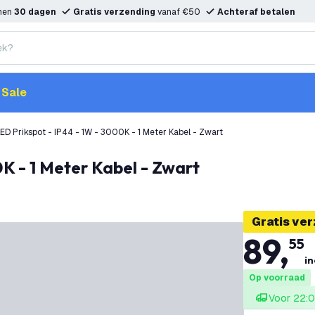
nnen
30 dagen
Gratis verzending
vanaf €50
Achteraf betalen
Sale
ED Prikspot - IP44 - 1W - 3000K - 1 Meter Kabel - Zwart
0K - 1 Meter Kabel - Zwart
Gratis ve
89
,
55
in
Op voorraad
Voor 22:0