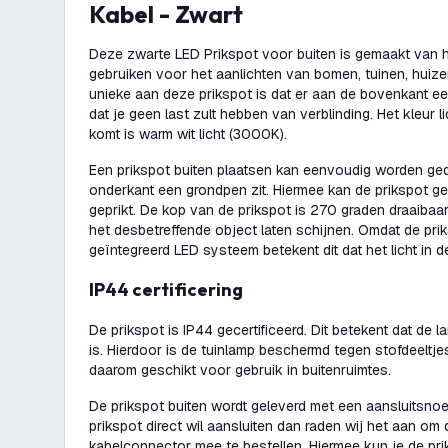
Kabel - Zwart
Deze zwarte LED Prikspot voor buiten is gemaakt van hog
gebruiken voor het aanlichten van bomen, tuinen, huize
unieke aan deze prikspot is dat er aan de bovenkant een
dat je geen last zult hebben van verblinding. Het kleur l
komt is warm wit licht (3000K).
Een prikspot buiten plaatsen kan eenvoudig worden ge
onderkant een grondpen zit. Hiermee kan de prikspot g
geprikt. De kop van de prikspot is 270 graden draaibaar.
het desbetreffende object laten schijnen. Omdat de pr
geïntegreerd LED systeem betekent dit dat het licht in d
IP44 certificering
De prikspot is IP44 gecertificeerd. Dit betekent dat de 
is. Hierdoor is de tuinlamp beschermd tegen stofdeeltjes
daarom geschikt voor gebruik in buitenruimtes.
De prikspot buiten wordt geleverd met een aansluitsnoe
prikspot direct wil aansluiten dan raden wij het aan om
kabelconnector mee te bestellen. Hiermee kun je de prik