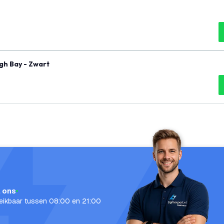
gh Bay - Zwart
l ons
eikbaar tussen 08:00 en 21:00