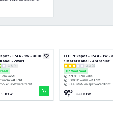
kspot - IP44 - 1W - 3000K -
LED Prikspot - IP44 - 1W -
glijst
toevoegen aan verlanglijst
 Kabel - Zwart
1 Meter Kabel - Antraciet
reviews drawer openen
3.8 (4)
reviews drawer o
3.0 (1)
 sterren
3 score sterren
rraad
Op voorraad
00 cm kabel
Incl. 100 cm kabel
 warm wit licht
3000K: warm wit licht
tof- en spatwaterdicht
IP44: stof- en spatwaterdicht
9
,
95
ncl. BTW
incl. BTW