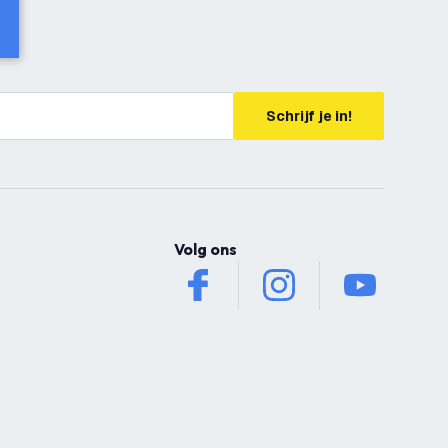
Schrijf je in!
Volg ons
facebook
instagram
youtube