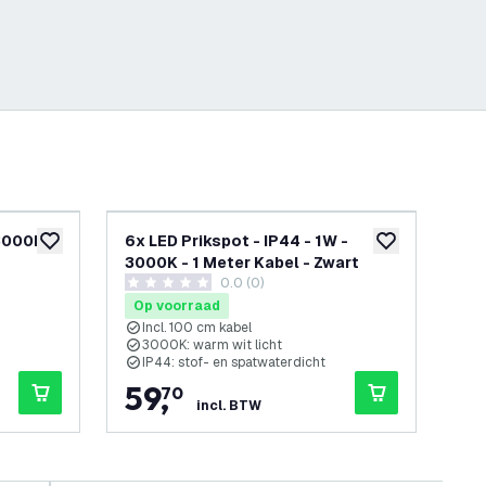
 3000K -
6x LED Prikspot - IP44 - 1W -
3x 
toevoegen aan verlanglijst
toevoegen aan v
3000K - 1 Meter Kabel - Zwart
300
penen
0.0 (0)
0 score sterren
0 sc
Op voorraad
Op
Incl. 100 cm kabel
I
3000K: warm wit licht
3
IP44: stof- en spatwaterdicht
I
59
,
2
70
incl. BTW