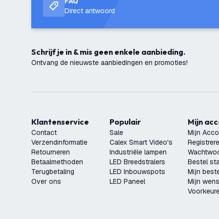
FAQ
Direct antwoord
Schrijf je in & mis geen enkele aanbieding.
Ontvang de nieuwste aanbiedingen en promoties!
Klantenservice
Populair
Mijn ac
Contact
Sale
Mijn Acco
Verzendinformatie
Calex Smart Video's
Registrer
Retourneren
Industriële lampen
Wachtwoo
Betaalmethoden
LED Breedstralers
Bestel st
Terugbetaling
LED Inbouwspots
Mijn beste
Over ons
LED Paneel
Mijn wensl
Voorkeur