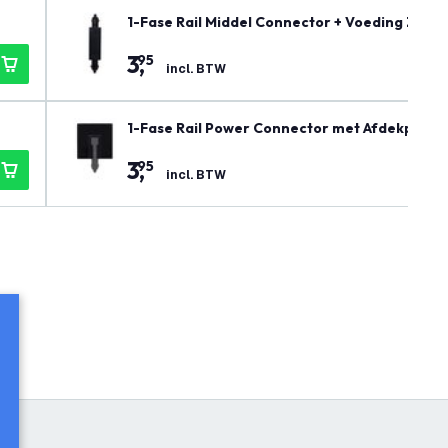
1-Fase Rail Middel Connector + Voeding Zwart
3
,
95
incl. BTW
1-Fase Rail Power Connector met Afdekplaat 
3
,
95
incl. BTW