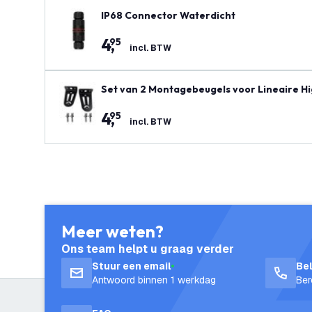
IP68 Connector Waterdicht
4
,
95
incl. BTW
Set van 2 Montagebeugels voor Lineaire Hi
4
,
95
incl. BTW
Meer weten?
Ons team helpt u graag verder
Stuur een email
Be
Antwoord binnen 1 werkdag
Ber