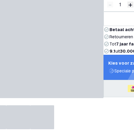
-
+
Verminder 
V
Betaal ach
Retourneren
Tot
7 jaar f
9.1
uit
30.00
Kies voor z
Speciale p