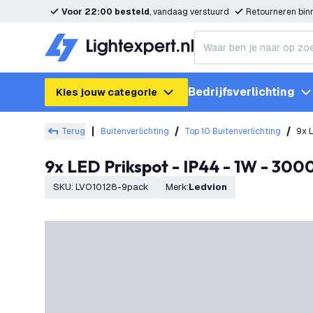
Voor 22:00 besteld
, vandaag verstuurd
Retourneren bi
Bedrijfsverlichting
Kies jouw categorie
Terug
Buitenverlichting
Top 10 Buitenverlichting
9x L
9x LED Prikspot - IP44 - 1W - 300
SKU
:
LVO10128-9pack
Merk
:
Ledvion