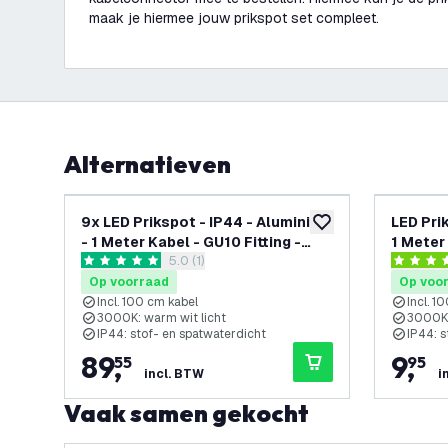
maak je hiermee jouw prikspot set compleet.
Alternatieven
9x LED Prikspot - IP44 - Aluminium
LED Pri
toevoegen aan verlan
- 1 Meter Kabel - GU10 Fitting -
1 Meter
reviews drawer openen
5.0 (1)
Antraciet
5 score sterren
3.8 score
Op voorraad
Op voo
Incl. 100 cm kabel
Incl. 1
3000K: warm wit licht
3000K:
IP44: stof- en spatwaterdicht
IP44: s
89
,
9
,
55
95
incl. BTW
i
Vaak samen gekocht