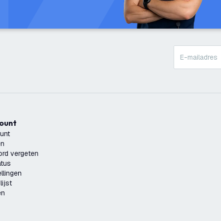
count
unt
en
rd vergeten
atus
llingen
ijst
en