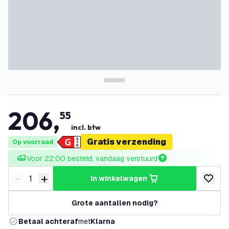
206
,
55
incl. btw
Gratis verzending
Op voorraad
Voor 22:00 besteld, vandaag verstuurd
-
+
in winkelwagen
Verminder hoeveelheid
Verhoog hoeveelheid
toevoeg
Grote aantallen nodig?
Betaal achteraf
met
Klarna