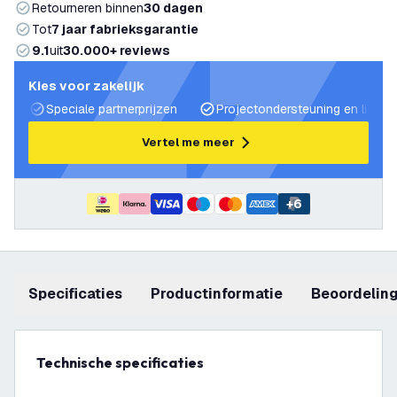
Retourneren binnen
30 dagen
Tot
7 jaar fabrieksgarantie
9.1
uit
30.000+ reviews
Kies voor zakelijk
Speciale partnerprijzen
Projectondersteuning en lichtp
Vertel me meer
+
6
Specificaties
productinformatie
beoordelin
Technische specificaties