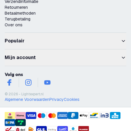
Verzendinformatie
Retourneren
Betaalmethoden
Terugbetaling
Over ons
Populair
Mijn account
Volg ons
facebook
instagram
youtube
© 2026 - Lightexpert.nl
Algemene Voorwaarden
Privacy
Cookies
payment methods