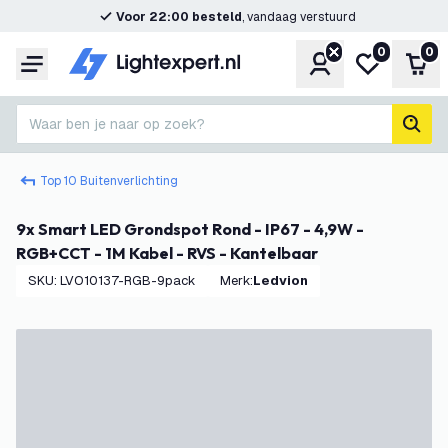
Voor 22:00 besteld
, vandaag verstuurd
0
0
Account
Mijn verlangl
Win
Menu
Waar ben je naar op zoek?
zoek
Top 10 Buitenverlichting
9x Smart LED Grondspot Rond - IP67 - 4,9W -
RGB+CCT - 1M Kabel - RVS - Kantelbaar
SKU
:
LVO10137-RGB-9pack
Merk
:
Ledvion