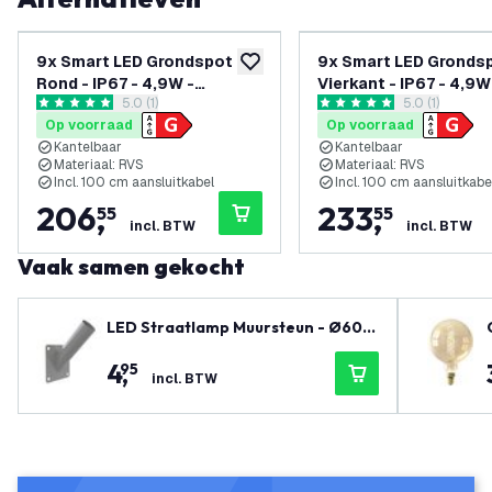
9x Smart LED Grondspot
9x Smart LED Gronds
toevoegen aan verlanglijst
Rond - IP67 - 4,9W -
Vierkant - IP67 - 4,9W
reviews drawer openen
5.0 (1)
reviews draw
5.0 (1)
RGB+CCT - 1M Kabel - Zwart
RGB+CCT - 1M Kabel -
5 score sterren
5 score sterren
Op voorraad
Op voorraad
- Kantelbaar
Kantelbaar
Kantelbaar
Kantelbaar
Materiaal: RVS
Materiaal: RVS
Incl. 100 cm aansluitkabel
Incl. 100 cm aansluitkabe
206
,
233
,
55
55
incl. BTW
incl. BTW
Vaak samen gekocht
LED Straatlamp Muursteun - Ø60m
m
4
,
95
incl. BTW