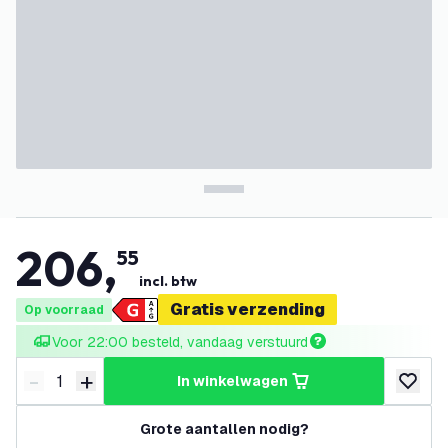
206
,
55
incl. btw
Gratis verzending
Op voorraad
Voor 22:00 besteld, vandaag verstuurd
-
+
in winkelwagen
Verminder hoeveelheid
Verhoog hoeveelheid
toevoeg
Grote aantallen nodig?