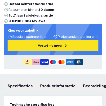
Betaal achteraf
met
Klarna
Retourneren binnen
30 dagen
Tot
7 jaar fabrieksgarantie
9.1
uit
30.000+ reviews
Kies voor zakelijk
Speciale partnerprijzen
Projectondersteuning en lichtp
Vertel me meer
+
6
Specificaties
productinformatie
beoordelin
Technische specificaties