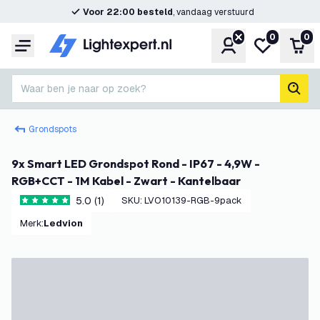
Voor 22:00 besteld
, vandaag verstuurd
0
0
Account
Mijn verlangl
Win
Menu
Waar ben je naar op zoek?
zoek
Grondspots
9x Smart LED Grondspot Rond - IP67 - 4,9W -
RGB+CCT - 1M Kabel - Zwart - Kantelbaar
5.0 (1)
SKU
:
LVO10139-RGB-9pack
5 score sterren
Merk
:
Ledvion