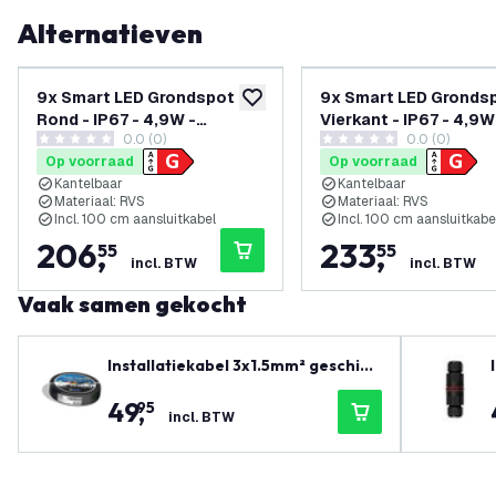
Alternatieven
9x Smart LED Grondspot
9x Smart LED Gronds
toevoegen aan verlanglijst
Rond - IP67 - 4,9W -
Vierkant - IP67 - 4,9W
0.0 (0)
0.0 (0)
RGB+CCT - 1M Kabel - RVS -
RGB+CCT - 1M Kabel -
0 score sterren
0 score sterren
Op voorraad
Op voorraad
Kantelbaar
- Kantelbaar
Kantelbaar
Kantelbaar
Materiaal: RVS
Materiaal: RVS
Incl. 100 cm aansluitkabel
Incl. 100 cm aansluitkabe
206
,
233
,
55
55
incl. BTW
incl. BTW
Vaak samen gekocht
Installatiekabel 3x1.5mm² geschikt
voor binnen en buitengebruik of al
49
,
95
s grondkabel - 25 meter
incl. BTW