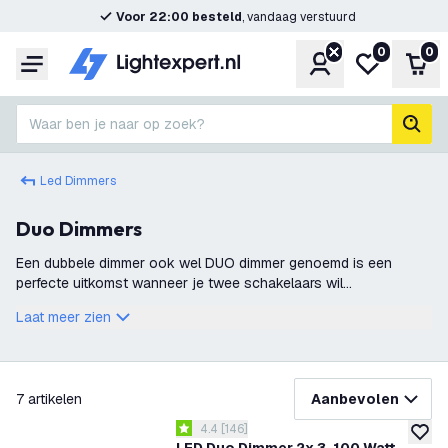
Voor 22:00 besteld
, vandaag verstuurd
0
0
Account
Mijn verlangl
Win
Menu
Waar ben je naar op zoek?
zoek
Led Dimmers
Duo Dimmers
Een dubbele dimmer ook wel DUO dimmer genoemd is een
perfecte uitkomst wanneer je twee schakelaars wil
samenvoegen in dimmer. Zo heb je geen twee losse dimmers
Laat meer zien
nodig, maar kan je makkelijk alles via e
filteren
7
artikelen
Aanbevolen
reviews drawer openen
4.4
[
146
]
4.4 score sterren
toevoe