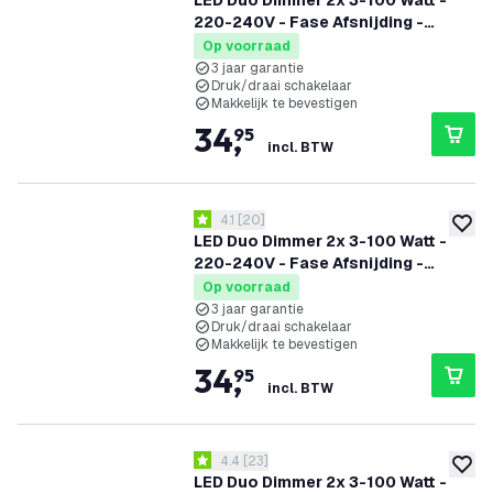
LED Duo Dimmer 2x 3-100 Watt -
220-240V - Fase Afsnijding -
Universeel - Compleet
Op voorraad
3 jaar garantie
Druk/draai schakelaar
Makkelijk te bevestigen
34
,
95
incl. BTW
reviews drawer openen
4.1
[
20
]
4.1 score sterren
toevoe
LED Duo Dimmer 2x 3-100 Watt -
220-240V - Fase Afsnijding -
Universeel - Compleet
Op voorraad
3 jaar garantie
Druk/draai schakelaar
Makkelijk te bevestigen
34
,
95
incl. BTW
reviews drawer openen
4.4
[
23
]
4.4 score sterren
toevoe
LED Duo Dimmer 2x 3-100 Watt -