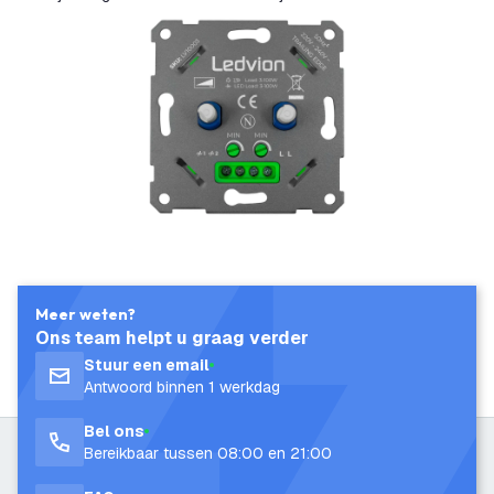
Meer weten?
Ons team helpt u graag verder
Stuur een email
Antwoord binnen 1 werkdag
Bel ons
Bereikbaar tussen 08:00 en 21:00