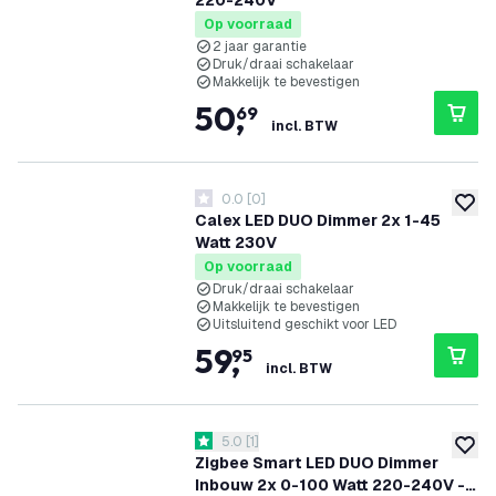
220-240V
Op voorraad
2 jaar garantie
Druk/draai schakelaar
Makkelijk te bevestigen
50
,
69
incl. BTW
0.0
[
0
]
0 score sterren
toevoe
Calex LED DUO Dimmer 2x 1-45
Watt 230V
Op voorraad
Druk/draai schakelaar
Makkelijk te bevestigen
Uitsluitend geschikt voor LED
59
,
95
incl. BTW
reviews drawer openen
5.0
[
1
]
5 score sterren
toevoe
Zigbee Smart LED DUO Dimmer
Inbouw 2x 0-100 Watt 220-240V -