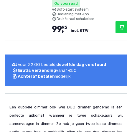
Fase afsnijding
Op voorraad
Soft-start systeem
Bediening met App
Druk/draai schakelaar
99
,
95
incl. BTW
Voor 22:00 besteld,
dezelfde dag verstuurd
Gratis verzending
vanaf €50
Achteraf betalen
mogelijk
Een dubbele dimmer ook wel DUO dimmer genoemd is een
perfecte uitkomst wanneer je twee schakelaars wil
samenvoegen in dimmer. Zo heb je geen twee losse dimmers
nodig, maar kan je makkelijk alles via een duo dimmer led