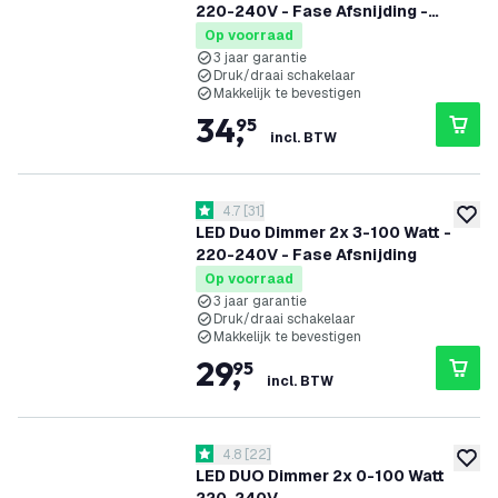
220-240V - Fase Afsnijding -
Universeel - Compleet
Op voorraad
3 jaar garantie
Druk/draai schakelaar
Makkelijk te bevestigen
34
,
95
incl. BTW
reviews drawer openen
4.7
[
31
]
4.7 score sterren
toevoe
LED Duo Dimmer 2x 3-100 Watt -
220-240V - Fase Afsnijding
Op voorraad
3 jaar garantie
Druk/draai schakelaar
Makkelijk te bevestigen
29
,
95
incl. BTW
reviews drawer openen
4.8
[
22
]
4.8 score sterren
toevoe
LED DUO Dimmer 2x 0-100 Watt