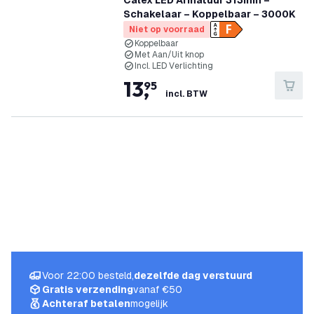
Calex LED Armatuur 313mm –
Schakelaar – Koppelbaar – 3000K
Niet op voorraad
Koppelbaar
Met Aan/Uit knop
Incl. LED Verlichting
13
,
95
incl. BTW
Voor 22:00 besteld,
dezelfde dag verstuurd
Gratis verzending
vanaf €50
Achteraf betalen
mogelijk