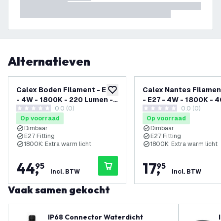
Alternatieven
Calex Boden Filament - E27
Calex Nantes Filamen
toevoegen aan verlanglijst
- 4W - 1800K - 220 Lumen -
- E27 - 4W - 1800K - 4
0.0 (0)
0.0 (0)
Papyrus
Lumen - Smokey
0 score sterren
0 score sterren
Op voorraad
Op voorraad
Dimbaar
Dimbaar
E27 Fitting
E27 Fitting
1800K: Extra warm licht
1800K: Extra warm licht
44
,
17
,
95
95
incl. BTW
incl. BTW
Vaak samen gekocht
IP68 Connector Waterdicht