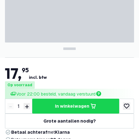
17
,
95
incl. btw
Op voorraad
Voor 22:00 besteld, vandaag verstuurd
-
+
in winkelwagen
Verminder hoeveelheid
Verhoog hoeveelheid
toevoeg
Grote aantallen nodig?
Betaal achteraf
met
Klarna