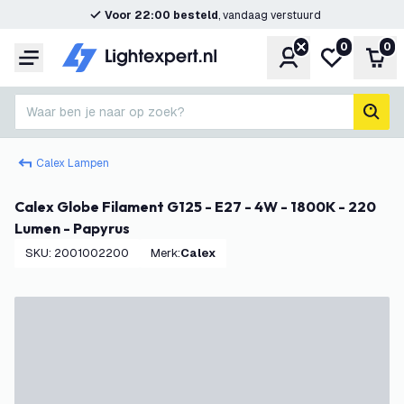
Voor 22:00 besteld
, vandaag verstuurd
0
0
Account
Mijn verlangl
Win
Menu
Waar ben je naar op zoek?
zoek
Calex Lampen
Calex Globe Filament G125 - E27 - 4W - 1800K - 220
Lumen - Papyrus
SKU
:
2001002200
Merk
:
Calex