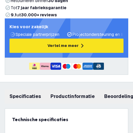
Retourneren binnen
30 dagen
Tot
7 jaar fabrieksgarantie
9.1
uit
30.000+ reviews
Kies voor zakelijk
Speciale partnerprijzen
Projectondersteuning en lichtp
Vertel me meer
+
6
Specificaties
productinformatie
beoordelin
Technische specificaties