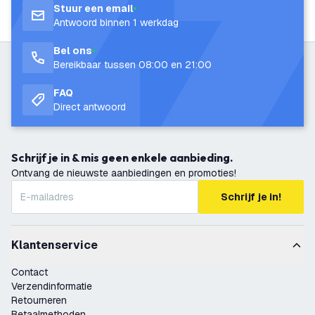
Stuur een email
Antwoord binnen 1 werkdag
Bel ons
Bereikbaar tussen 08:00 en 21:00
FAQ
Direct antwoord
Schrijf je in & mis geen enkele aanbieding.
Ontvang de nieuwste aanbiedingen en promoties!
Schrijf je in!
Klantenservice
Contact
Verzendinformatie
Retourneren
Betaalmethoden