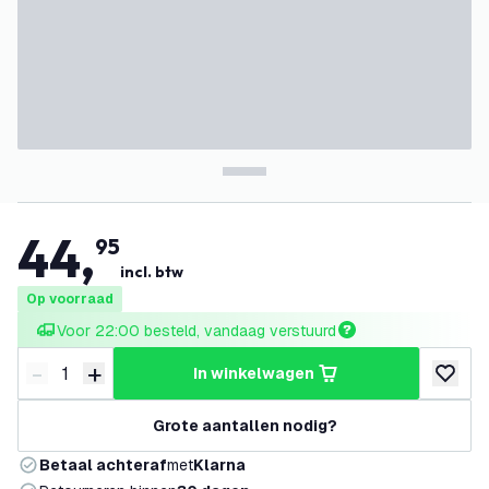
44
,
95
incl. btw
Op voorraad
Voor 22:00 besteld, vandaag verstuurd
-
+
in winkelwagen
Verminder hoeveelheid
Verhoog hoeveelheid
toevoeg
Grote aantallen nodig?
Betaal achteraf
met
Klarna