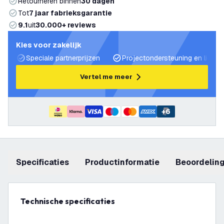
Retourneren binnen
30 dagen
Tot
7 jaar fabrieksgarantie
9.1
uit
30.000+ reviews
Kies voor zakelijk
Speciale partnerprijzen
Projectondersteuning en lichtp
Vertel me meer
+
6
Specificaties
productinformatie
beoordelin
Technische specificaties