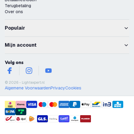
Terugbetaling
Over ons
Populair
Mijn account
Volg ons
facebook
instagram
youtube
© 2026 - Lightexpert.nl
Algemene Voorwaarden
Privacy
Cookies
payment methods
shipment methods