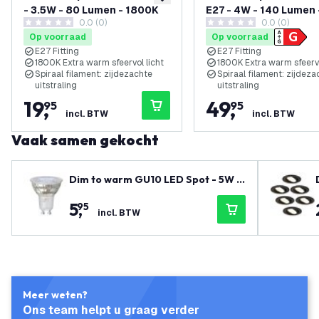
toevoegen aan verlanglijst
- 3.5W - 80 Lumen - 1800K
E27 - 4W - 140 Lumen 
0.0 (0)
0.0 (0)
1800K
0 score sterren
0 score sterren
Op voorraad
Op voorraad
E27 Fitting
E27 Fitting
1800K Extra warm sfeervol licht
1800K Extra warm sfeervo
Spiraal filament: zijdezachte
Spiraal filament: zijdeza
uitstraling
uitstraling
19
,
49
,
95
95
incl. BTW
incl. BTW
Vaak samen gekocht
Dim to warm GU10 LED Spot - 5W -
2200-3000K
5
,
95
incl. BTW
Meer weten?
Ons team helpt u graag verder