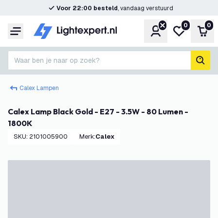
Voor 22:00 besteld
, vandaag verstuurd
0
0
Account
Mijn verlangl
Win
Menu
Waar ben je naar op zoek?
zoek
Calex Lampen
Calex Lamp Black Gold - E27 - 3.5W - 80 Lumen -
1800K
SKU
:
2101005900
Merk
:
Calex