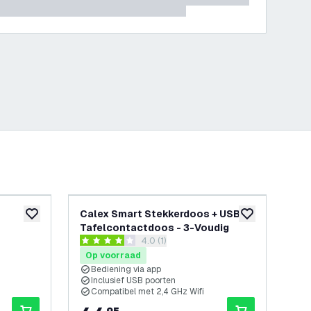
Calex Smart Stekkerdoos + USB -
St
toevoegen aan verlanglijst
toevoegen aan v
Tafelcontactdoos - 3-Voudig
Ver
penen
reviews drawer openen
4.0 (1)
ctdoos
Ta
4 score sterren
4.3 
Op voorraad
Op
Bediening via app
4
Inclusief USB poorten
K
Compatibel met 2,4 GHz Wifi
I