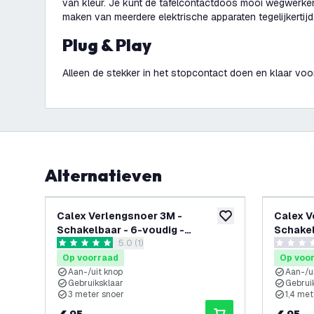
van kleur. Je kunt de tafelcontactdoos mooi wegwerken 
maken van meerdere elektrische apparaten tegelijkertijd
Plug & Play
Alleen de stekker in het stopcontact doen en klaar voo
Alternatieven
Calex Verlengsnoer 3M -
Calex V
toevoegen aan verlan
Schakelbaar - 6-voudig -
Schakel
reviews drawer openen
5.0 (1)
Stekkerdoos - Tafelcontactdoos
Stekker
5 score sterren
0 score s
Op voorraad
Op voo
Aan-/uit knop
Aan-/u
Gebruiksklaar
Gebrui
3 meter snoer
1,4 met