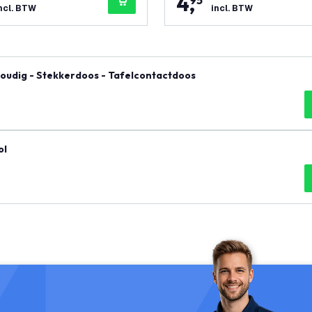
4
,
95
ncl. BTW
incl. BTW
chakelbaar - 6-voudig - Stekkerdoos - Tafelcontactdoos
m Rol