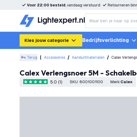
Voor 22:00 besteld
, vandaag verstuurd
Retourneren bi
Bedrijfsverlichting
Kies jouw categorie
Terug
Accessoires
Aansluitmaterialen
Calex Verlengsnoer 5M - Schakel
5.0 (1)
SKU
:
8001001100
Merk
:
Calex
5 score sterren