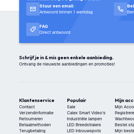
Stuur een email
Be
Antwoord binnen 1 werkdag
Ber
FAQ
Direct antwoord
Schrijf je in & mis geen enkele aanbieding.
Ontvang de nieuwste aanbiedingen en promoties!
Klantenservice
Populair
Mijn ac
Contact
Sale
Mijn Acco
Verzendinformatie
Calex Smart Video's
Registrer
Retourneren
Industriële lampen
Wachtwoo
Betaalmethoden
LED Breedstralers
Bestel st
Terugbetaling
LED Inbouwspots
Mijn beste