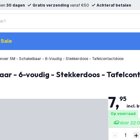
nnen
30 dagen
Gratis verzending
vanaf €50
Achteraf betalen
Sale
Calex Verlengsnoer 5M - Schakelbaar - 6-Voudig - Stekkerdoos - Tafelcontactdoos
baar - 6-voudig - Stekkerdoos - Tafelco
7
,
95
incl. 
Op voorraad
Voor 22:0
-
+
Verminder 
V