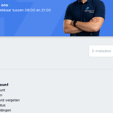
l ons
eikbaar tussen 08:00 en 21:00
count
unt
en
rd vergeten
atus
llingen