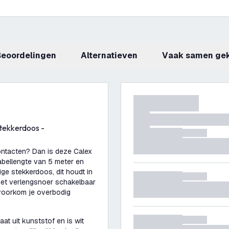
beoordelingen
Alternatieven
Vaak samen ge
Stekkerdoos -
ontacten? Dan is deze Calex
abellengte van 5 meter en
ige stekkerdoos, dit houdt in
het verlengsnoer schakelbaar
o voorkom je overbodig
at uit kunststof en is wit