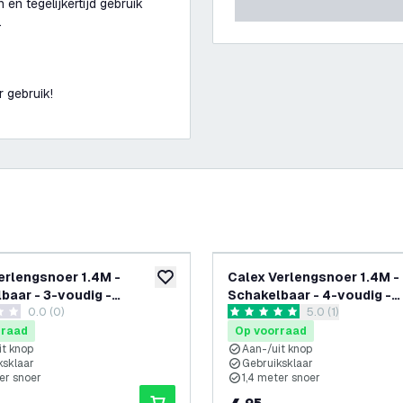
en tegelijkertijd gebruik
.
r gebruik!
erlengsnoer 1.4M -
Calex Verlengsnoer 1.4M -
glijst
toevoegen aan verlanglijst
baar - 3-voudig -
Schakelbaar - 4-voudig -
0.0 (0)
reviews drawer o
5.0 (1)
doos - Tafelcontactdoos
Stekkerdoos - Tafelconta
terren
5 score sterren
rraad
Op voorraad
it knop
Aan-/uit knop
ksklaar
Gebruiksklaar
er snoer
1,4 meter snoer