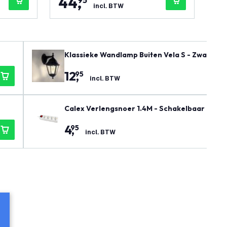
44
,
5
95
incl. BTW
Klassieke Wandlamp Buiten Vela S - Zwart - E
12
,
95
incl. BTW
Calex Verlengsnoer 1.4M - Schakelbaar - 4-v
4
,
95
incl. BTW