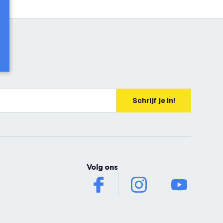
Schrijf je in!
Volg ons
facebook
instagram
youtube