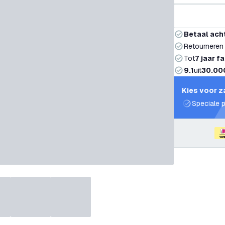
Betaal ach
Retourneren
Tot
7 jaar f
9.1
uit
30.00
Kies voor z
Speciale p