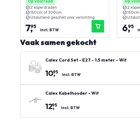
Op voorraad
Op voo
2 koperdraden
2 kope
150cm of 300cm
150cm
Uitsluitend geschikt voor verlichting
Uitslui
7
,
6
,
95
95
incl. BTW
i
Vaak samen gekocht
Calex Cord Set - E27 - 1.5 meter - Wit
10
,
95
incl. BTW
Calex Kabelhouder - Wit
12
,
95
incl. BTW