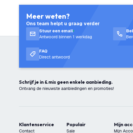
Meer weten?
Ons team helpt u graag verder
Stuur een email
Be
Antwoord binnen 1 werkdag
Ber
FAQ
Direct antwoord
Schrijf je in & mis geen enkele aanbieding.
Ontvang de nieuwste aanbiedingen en promoties!
Klantenservice
Populair
Mijn ac
Contact
Sale
Mijn Acco