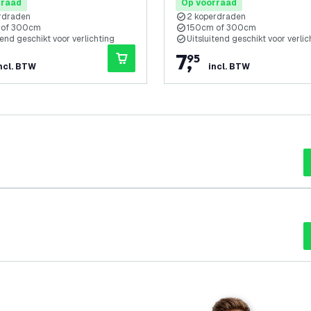
rraad
Op voorraad
rdraden
2 koperdraden
 of 300cm
150cm of 300cm
tend geschikt voor verlichting
Uitsluitend geschikt voor verlic
7
,
95
ncl. BTW
incl. BTW