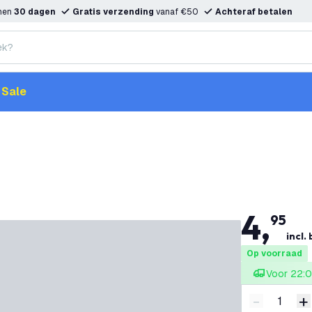
nnen
30 dagen
Gratis verzending
vanaf €50
Achteraf betalen
Sale
4
,
95
incl.
Op voorraad
Voor 22:0
-
+
Verminder 
V