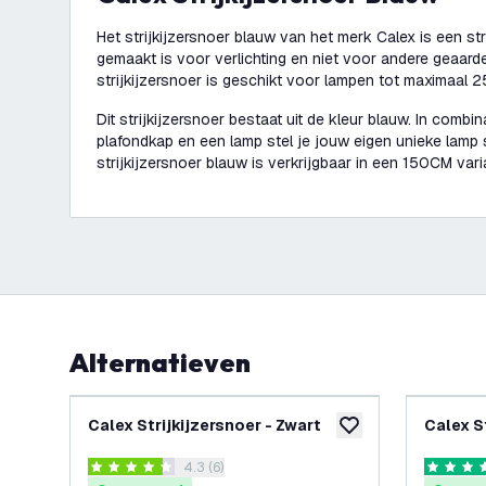
Het strijkijzersnoer blauw van het merk Calex is een stri
gemaakt is voor verlichting en niet voor andere geaard
strijkijzersnoer is geschikt voor lampen tot maximaal 
Dit strijkijzersnoer bestaat uit de kleur blauw. In combina
plafondkap en een lamp stel je jouw eigen unieke lamp
strijkijzersnoer blauw is verkrijgbaar in een 150CM vari
Alternatieven
Calex Strijkijzersnoer - Zwart
Calex St
toevoegen aan verlan
reviews drawer openen
4.3 (6)
4.3 score sterren
5 score s