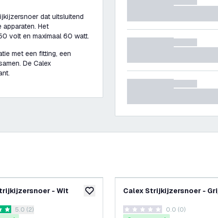
jkijzersnoer dat uitsluitend
e apparaten. Het
250 volt en maximaal 60 watt.
tie met een fitting, een
 samen. De Calex
ant.
rijkijzersnoer - Wit
Calex Strijkijzersnoer - Gri
glijst
toevoegen aan verlanglijst
reviews drawer openen
5.0 (2)
0.0 (0)
terren
0 score sterren