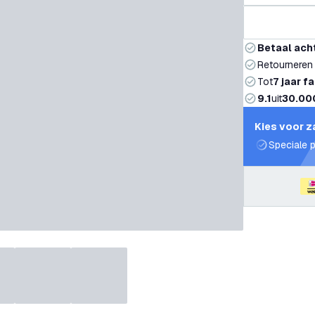
Betaal ach
Retourneren
Tot
7 jaar f
9.1
uit
30.00
Kies voor z
Speciale p