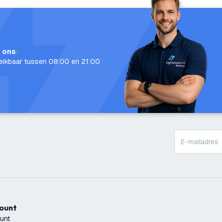
l ons
eikbaar tussen 08:00 en 21:00
count
unt