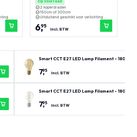
Op voorraad
Op
2 koperdraden
2
150cm of 300cm
hting
Uitsluitend geschikt voor verlichting
U
6
,
7
95
incl. BTW
Smart CCT E27 LED Lamp Filament - 1800-300
7
,
95
incl. BTW
Smart CCT E27 LED Lamp Filament - 1800-300
7
,
95
incl. BTW