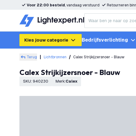
Voor 22:00 besteld
, vandaag verstuurd
Retourneren bi
Bedrijfsverlichting
Kies jouw categorie
Terug
Lichtbronnen
Calex Strijkijzersnoer - Blauw
Calex Strijkijzersnoer - Blauw
SKU
:
940230
Merk
:
Calex