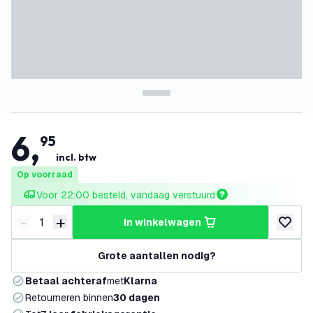
6
,
95
incl. btw
Op voorraad
Voor 22:00 besteld, vandaag verstuurd
-
+
in winkelwagen
Verminder hoeveelheid
Verhoog hoeveelheid
toevoeg
Grote aantallen nodig?
Betaal achteraf
met
Klarna
Retourneren binnen
30 dagen