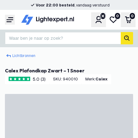
Voor 22:00 besteld
, vandaag verstuurd
0
0
Account
Mijn verlangl
Win
Menu
Waar ben je naar op zoek?
zoek
Lichtbronnen
Calex Plafondkap Zwart – 1 Snoer
5.0 (3)
SKU
:
940010
Merk
:
Calex
5 score sterren