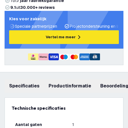
Tot
7 jaar fabrieksgarantie
9.1
uit
30.000+ reviews
Kies voor zakelijk
Speciale partnerprijzen
Projectondersteuning en lichtp
Vertel me meer
+
6
Specificaties
productinformatie
beoordelin
Technische specificaties
Aantal gaten
1