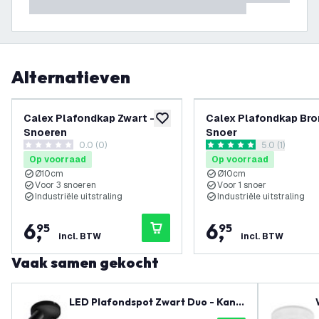
Alternatieven
Calex Plafondkap Zwart – 3
Calex Plafondkap Bro
toevoegen aan verlanglijst
Snoeren
Snoer
0.0 (0)
reviews draw
5.0 (1)
0 score sterren
5 score sterren
Op voorraad
Op voorraad
Ø10cm
Ø10cm
Voor 3 snoeren
Voor 1 snoer
Industriële uitstraling
Industriële uitstraling
6
,
6
,
95
95
incl. BTW
incl. BTW
Vaak samen gekocht
LED Plafondspot Zwart Duo - Kant
elbaar - GU10 Fitting