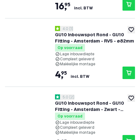
16
,
95
incl. BTW
reviews drawer openen
4.0
[
1
]
4 score sterren
toevoe
GU10 Inbouwspot Rond - GU10
Fitting - Amsterdam - RVS - ø82mm
Op voorraad
Lage inbouwdiepte
Compleet geleverd
Makkelijke montage
4
,
95
incl. BTW
reviews drawer openen
5.0
[
2
]
5 score sterren
toevoe
GU10 Inbouwspot Rond - GU10
Fitting - Amsterdam - Zwart -
ø82mm
Op voorraad
Lage inbouwdiepte
Compleet geleverd
Makkelijke montage