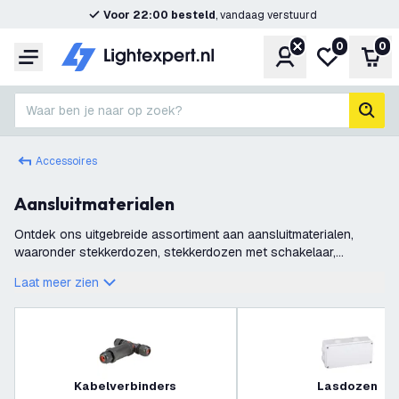
Voor 22:00 besteld
, vandaag verstuurd
0
0
Account
Mijn verlangl
Win
Menu
Waar ben je naar op zoek?
zoek
Accessoires
Aansluitmaterialen
Ontdek ons uitgebreide assortiment aan aansluitmaterialen,
waaronder stekkerdozen, stekkerdozen met schakelaar,
stekkerblokken, lasdozen, kroonstenen, netsnoeren en
Laat meer zien
verbindingsklemmen. Bij LightExpert
Kabelverbinders
Lasdozen