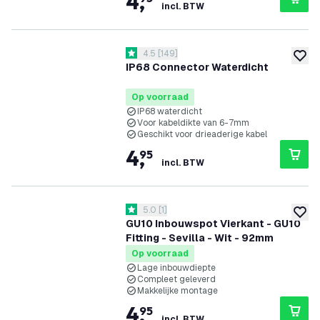
4
,
incl. BTW
reviews drawer openen
4.5
[
149
]
4.5 score sterren
toevoe
IP68 Connector Waterdicht
Op voorraad
IP68 waterdicht
Voor kabeldikte van 6-7mm
Geschikt voor drieaderige kabel
4
,
95
incl. BTW
reviews drawer openen
5.0
[
1
]
5 score sterren
toevoe
GU10 Inbouwspot Vierkant - GU10
Fitting - Sevilla - Wit - 92mm
Op voorraad
Lage inbouwdiepte
Compleet geleverd
Makkelijke montage
4
,
95
incl. BTW