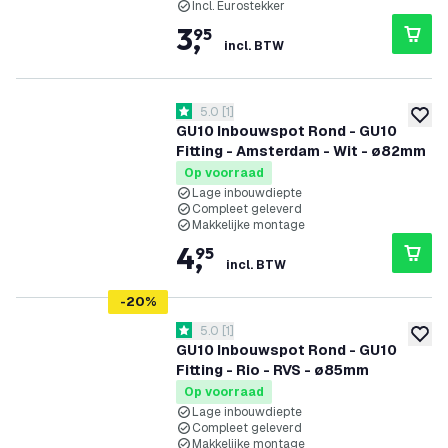
Incl. Eurostekker
3
,
95
incl. BTW
reviews drawer openen
5.0
[
1
]
5 score sterren
toevoe
GU10 Inbouwspot Rond - GU10
Fitting - Amsterdam - Wit - ø82mm
Op voorraad
Lage inbouwdiepte
Compleet geleverd
Makkelijke montage
4
,
95
incl. BTW
-
20
%
reviews drawer openen
5.0
[
1
]
5 score sterren
toevoe
GU10 Inbouwspot Rond - GU10
Fitting - Rio - RVS - ø85mm
Op voorraad
Lage inbouwdiepte
Compleet geleverd
Makkelijke montage