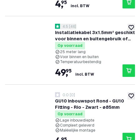
4
,
95
incl. BTW
reviews drawer openen
4.5
[
46
]
4.5 score sterren
toevoe
Installatiekabel 3x1.5mm² geschikt
voor binnen en buitengebruik of
als grondkabel - 25 meter
Op voorraad
25 meter lang
Voor binnen en buiten
Temperatuurbestendig
49
,
95
incl. BTW
0.0
[
0
]
0 score sterren
toevoe
GU10 Inbouwspot Rond - GU10
Fitting - Rio - Zwart - ø85mm
Op voorraad
Lage inbouwdiepte
Compleet geleverd
Makkelijke montage
95