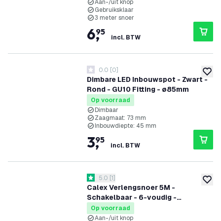
Aan-/uit knop
Gebruiksklaar
3 meter snoer
6
,
95
incl. BTW
0.0
[
0
]
0 score sterren
toevoe
Dimbare LED Inbouwspot - Zwart -
Rond - GU10 Fitting - ø85mm
Op voorraad
Dimbaar
Zaagmaat: 73 mm
Inbouwdiepte: 45 mm
3
,
95
incl. BTW
reviews drawer openen
5.0
[
1
]
5 score sterren
toevoe
Calex Verlengsnoer 5M -
Schakelbaar - 6-voudig -
Stekkerdoos - Tafelcontactdoos
Op voorraad
Aan-/uit knop