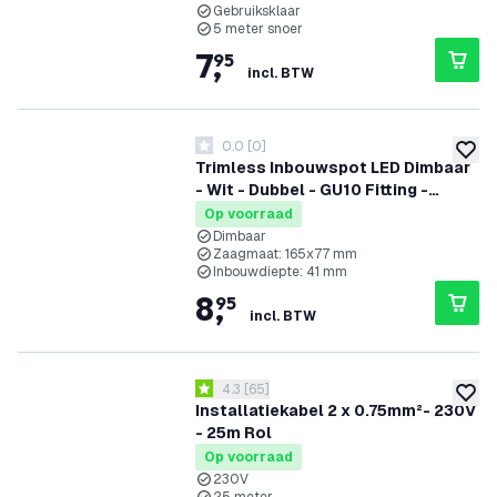
Gebruiksklaar
5 meter snoer
7
,
95
incl. BTW
0.0
[
0
]
0 score sterren
toevoe
Trimless Inbouwspot LED Dimbaar
- Wit - Dubbel - GU10 Fitting -
130x130mm
Op voorraad
Dimbaar
Zaagmaat: 165x77 mm
Inbouwdiepte: 41 mm
8
,
95
incl. BTW
reviews drawer openen
4.3
[
65
]
4.3 score sterren
toevoe
Installatiekabel 2 x 0.75mm²- 230V
- 25m Rol
Op voorraad
230V