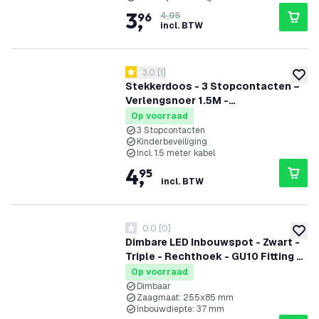
3
,
96
4,95
incl. BTW
reviews drawer openen
3.0
[
1
]
3 score sterren
toevoe
Stekkerdoos - 3 Stopcontacten –
Verlengsnoer 1.5M -
Tafelcontactdoos - Zwart
Op voorraad
3 Stopcontacten
Kinderbeveiliging
Incl. 1.5 meter kabel
4
,
95
incl. BTW
0.0
[
0
]
0 score sterren
toevoe
Dimbare LED Inbouwspot - Zwart -
Triple - Rechthoek - GU10 Fitting -
270x100mm
Op voorraad
Dimbaar
Zaagmaat: 255x85 mm
Inbouwdiepte: 37 mm