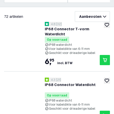
filteren
72
artikelen
Aanbevolen
reviews drawer openen
4.8
[
32
]
4.8 score sterren
toevoe
IP68 Connector T-vorm
Waterdicht
Op voorraad
IP68 waterdicht
Voor kabeldikte van 6-11 mm
Geschikt voor drieaderige kabel
6
,
95
incl. BTW
reviews drawer openen
4.3
[
21
]
4.3 score sterren
toevoe
IP68 Connector Waterdicht
Op voorraad
IP68 waterdicht
Voor kabeldikte van 6-11 mm
Geschikt voor drieaderige kabel