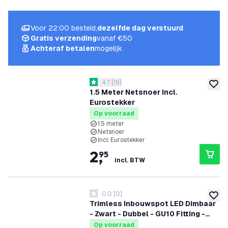
Voor 22:00 besteld,
dezelfde dag verstuurd
Gratis verzending
vanaf €50
Achteraf betalen
mogelijk
reviews drawer openen
4.7
[
19
]
4.7 score sterren
toevoe
1.5 Meter Netsnoer Incl.
Eurostekker
Op voorraad
1.5 meter
Netsnoer
Incl. Eurostekker
2
,
95
incl. BTW
0.0
[
0
]
0 score sterren
toevoe
Trimless Inbouwspot LED Dimbaar
- Zwart - Dubbel - GU10 Fitting -
130x130mm
Op voorraad