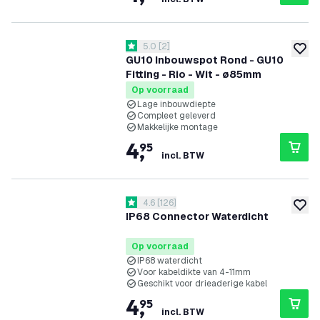
reviews drawer openen
5.0
[
2
]
5 score sterren
toevoe
GU10 Inbouwspot Rond - GU10
Fitting - Rio - Wit - ø85mm
Op voorraad
Lage inbouwdiepte
Compleet geleverd
Makkelijke montage
4
,
95
incl. BTW
reviews drawer openen
4.6
[
126
]
4.6 score sterren
toevoe
IP68 Connector Waterdicht
Op voorraad
IP68 waterdicht
Voor kabeldikte van 4-11mm
Geschikt voor drieaderige kabel
4
,
95
incl. BTW