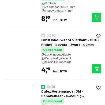
Dimbaar
Zaagmaat: 165x77 mm
Inbouwdiepte: 41 mm
8
,
95
incl. BTW
0.0
[
0
]
0 score sterren
toevoe
GU10 Inbouwspot Vierkant - GU10
Fitting - Sevilla - Zwart - 92mm
Op voorraad
Lage inbouwdiepte
Compleet geleverd
Makkelijke montage
4
,
95
incl. BTW
reviews drawer openen
5.0
[
1
]
5 score sterren
toevoe
Calex Verlengsnoer 3M -
Schakelbaar - 6-voudig -
Stekkerdoos - Tafelcontactdoos
Op voorraad