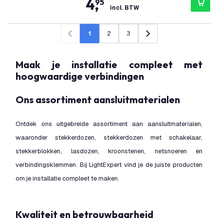
4
,
95
incl. BTW
1
2
3
Vorige
Volgende
Maak je installatie compleet met
hoogwaardige verbindingen
Ons assortiment aansluitmaterialen
Ontdek ons uitgebreide assortiment aan aansluitmaterialen,
waaronder stekkerdozen, stekkerdozen met schakelaar,
stekkerblokken, lasdozen, kroonstenen, netsnoeren en
verbindingsklemmen. Bij LightExpert vind je de juiste producten
om je installatie compleet te maken.
Kwaliteit en betrouwbaarheid