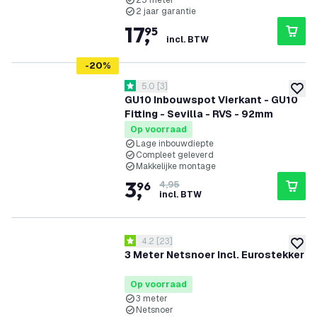
25 meter
2 jaar garantie
17
,
95
incl. BTW
-
20
%
reviews drawer openen
5.0
[
3
]
5 score sterren
toevoe
GU10 Inbouwspot Vierkant - GU10
Fitting - Sevilla - RVS - 92mm
Op voorraad
Lage inbouwdiepte
Compleet geleverd
Makkelijke montage
3
,
96
4,95
incl. BTW
reviews drawer openen
4.2
[
23
]
4.2 score sterren
toevoe
3 Meter Netsnoer Incl. Eurostekker
Op voorraad
3 meter
Netsnoer