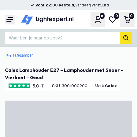
Voor 22:00 besteld
, vandaag verstuurd
0
0
Account
Mijn verlangl
Win
Menu
Waar ben je naar op zoek?
zoek
Tafellampen
Calex Lamphouder E27 – Lamphouder met Snoer –
Vierkant - Goud
5.0 (1)
SKU
:
3001000200
Merk
:
Calex
5 score sterren