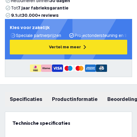
Retourneren binnen
30 dagen
Tot
7 jaar fabrieksgarantie
9.1
uit
30.000+ reviews
Kies voor zakelijk
Speciale partnerprijzen
Projectondersteuning en lichtp
Vertel me meer
+
6
Specificaties
productinformatie
beoordelin
Technische specificaties