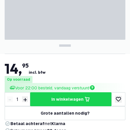
14
,
95
incl. btw
Op voorraad
Voor 22:00 besteld, vandaag verstuurd
-
+
in winkelwagen
Verminder hoeveelheid
Verhoog hoeveelheid
toevoeg
Grote aantallen nodig?
Betaal achteraf
met
Klarna