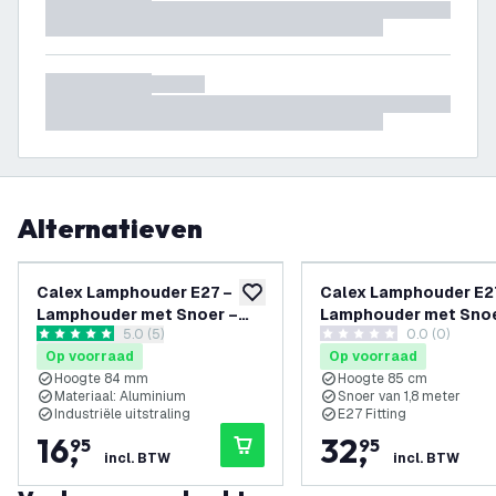
Alternatieven
Calex Lamphouder E27 –
Calex Lamphouder E2
toevoegen aan verlanglijst
Lamphouder met Snoer –
Lamphouder met Snoe
reviews drawer openen
5.0 (5)
0.0 (0)
Zwart
Vierkant - Zwart Mar
5 score sterren
0 score sterren
Op voorraad
Op voorraad
Hoogte 84 mm
Hoogte 85 cm
Materiaal: Aluminium
Snoer van 1,8 meter
Industriële uitstraling
E27 Fitting
16
,
32
,
95
95
incl. BTW
incl. BTW