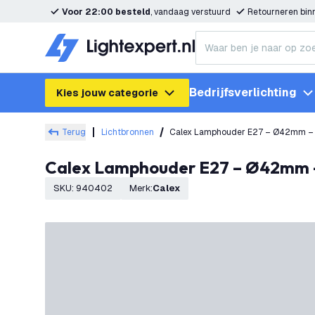
Voor 22:00 besteld
, vandaag verstuurd
Retourneren bi
Bedrijfsverlichting
Kies jouw categorie
Terug
Lichtbronnen
Calex Lamphouder E27 – Ø42mm –
Calex Lamphouder E27 – Ø42mm 
SKU
:
940402
Merk
:
Calex