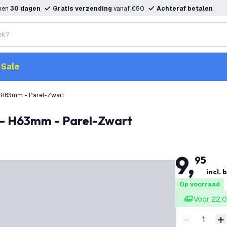
nnen
30 dagen
Gratis verzending
vanaf €50
Achteraf betalen
Sale
 H63mm - Parel-Zwart
– H63mm - Parel-Zwart
9
,
95
incl. 
Op voorraad
Voor 22:0
-
+
Verminder 
V