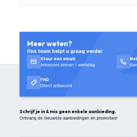
Meer weten?
Ons team helpt u graag verder
Stuur een email
Be
Antwoord binnen 1 werkdag
Ber
FAQ
Direct antwoord
Schrijf je in & mis geen enkele aanbieding.
Ontvang de nieuwste aanbiedingen en promoties!