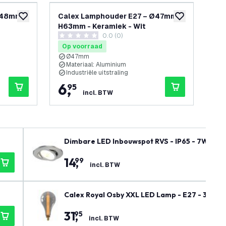
Ø48mm –
Calex Lamphouder E27 – Ø47mm –
Ca
toevoegen aan verlanglijst
toevoegen aan v
H63mm - Keramiek - Wit
H7
openen
0.0 (0)
0 score sterren
0 sc
Op voorraad
Op
Ø47mm
Materiaal: Aluminium
M
Industriële uitstraling
I
6
,
9
95
incl. BTW
Dimbare LED Inbouwspot RVS - IP65 - 7W - CC
14
,
99
incl. BTW
Calex Royal Osby XXL LED Lamp - E27 - 3.5W 
31
,
95
incl. BTW