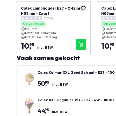
Calex Lamphouder E27 – Ø42mm –
Calex 
toevoegen aan verlan
H63mm - Zwart
H63mm 
0.0 (0)
0 score sterren
0 score s
Op voorraad
Op voo
Ø42mm
Ø48m
Materiaal: Aluminium
Industr
Industriële uitstraling
Materi
10
,
10
,
95
95
incl. BTW
Vaak samen gekocht
Calex Kalmar XXL Goud Spiraal - E27 - 10
50
,
95
incl. BTW
Calex XXL Organic EVO - E27 - 4W - 1800K
44
,
95
incl. BTW