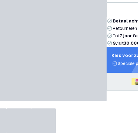
Betaal ach
Retourneren
Tot
7 jaar f
9.1
uit
30.00
Kies voor z
Speciale p