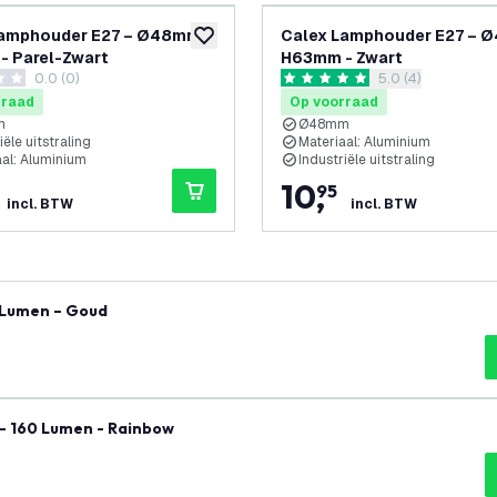
Lamphouder E27 – Ø48mm –
Calex Lamphouder E27 – 
glijst
toevoegen aan verlanglijst
- Parel-Zwart
H63mm - Zwart
0.0 (0)
reviews drawer 
5.0 (4)
terren
5 score sterren
rraad
Op voorraad
m
Ø48mm
iële uitstraling
Materiaal: Aluminium
aal: Aluminium
Industriële uitstraling
10
,
95
incl. BTW
incl. BTW
0 Lumen – Goud
 - 160 Lumen - Rainbow