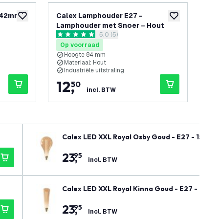
Ø42mm –
Calex Lamphouder E27 –
Ca
toevoegen aan verlanglijst
toevoegen aan v
Lamphouder met Snoer – Hout
La
reviews drawer openen
5.0 (5)
5 score sterren
5 sc
Op voorraad
Op
Hoogte 84 mm
Materiaal: Hout
M
Industriële uitstraling
I
12
,
1
50
incl. BTW
Calex LED XXL Royal Osby Goud - E27 - 150 L
23
,
95
incl. BTW
Calex LED XXL Royal Kinna Goud - E27 - 150 
23
,
95
incl. BTW