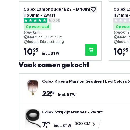
Calex Lamphouder E27 – Ø48mm –
Calex 
toevoegen aan verlan
H63mm - Zwart
H71mm 
reviews drawer openen
5.0 (4)
5 score sterren
0 score s
Op voorraad
Op voo
Ø48mm
Ø50m
Materiaal: Aluminium
Materi
Industriële uitstraling
Industr
10
,
10
,
95
95
incl. BTW
Vaak samen gekocht
Calex Kiruna Marron Gradient Led Colors 
22
,
95
incl. BTW
Calex Strijkijzersnoer - Zwart
7
,
95
300 CM
incl. BTW