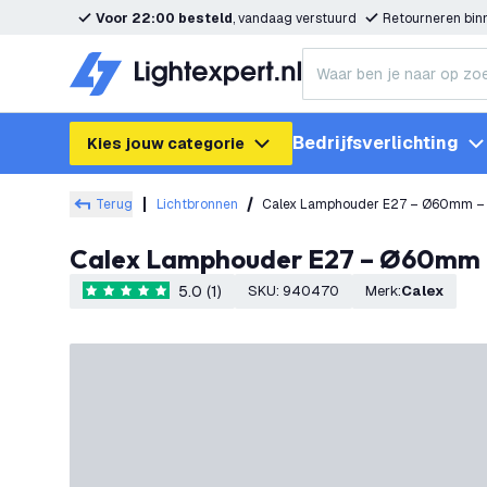
Voor 22:00 besteld
, vandaag verstuurd
Retourneren bi
Bedrijfsverlichting
Kies jouw categorie
Terug
Lichtbronnen
Calex Lamphouder E27 – Ø60mm –
Calex Lamphouder E27 – Ø60mm
5.0 (1)
SKU
:
940470
Merk
:
Calex
5 score sterren