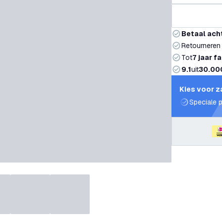
Betaal ach
Retourneren
Tot
7 jaar f
9.1
uit
30.00
Kies voor z
Speciale p