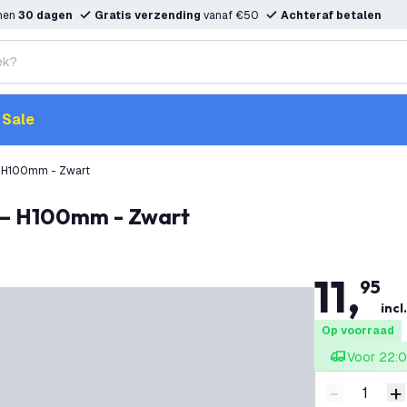
nnen
30 dagen
Gratis verzending
vanaf €50
Achteraf betalen
Sale
 H100mm - Zwart
 – H100mm - Zwart
11
,
95
incl
Op voorraad
Voor 22:0
-
+
Verminder 
V