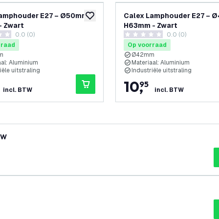
Lamphouder E27 – Ø50mm –
Calex Lamphouder E27 – 
glijst
toevoegen aan verlanglijst
- Zwart
H63mm - Zwart
0.0 (0)
0.0 (0)
terren
0 score sterren
rraad
Op voorraad
m
Ø42mm
aal: Aluminium
Materiaal: Aluminium
iële uitstraling
Industriële uitstraling
10
,
95
incl. BTW
incl. BTW
5W