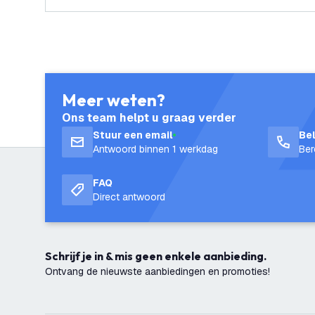
Meer weten?
Ons team helpt u graag verder
Stuur een email
Be
Antwoord binnen 1 werkdag
Ber
FAQ
Direct antwoord
Schrijf je in & mis geen enkele aanbieding.
Ontvang de nieuwste aanbiedingen en promoties!