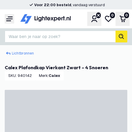
Voor 22:00 besteld
, vandaag verstuurd
0
0
Account
Mijn verlangl
Win
Menu
Waar ben je naar op zoek?
zoek
Lichtbronnen
Calex Plafondkap Vierkant Zwart – 4 Snoeren
SKU
:
940142
Merk
:
Calex