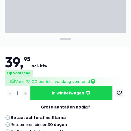
39
,
95
incl. btw
Op voorraad
Voor 22:00 besteld, vandaag verstuurd
-
+
in winkelwagen
Verminder hoeveelheid
Verhoog hoeveelheid
toevoeg
Grote aantallen nodig?
Betaal achteraf
met
Klarna
Retourneren binnen
30 dagen