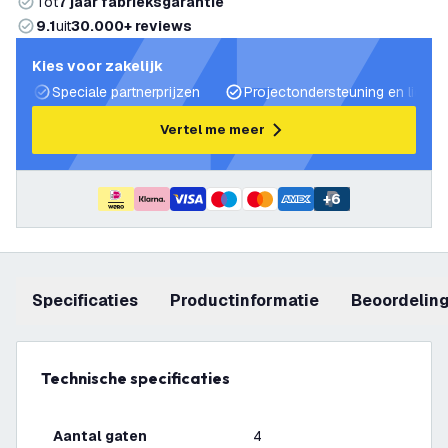
Tot
7 jaar fabrieksgarantie
9.1
uit
30.000+ reviews
Kies voor zakelijk
Speciale partnerprijzen
Projectondersteuning en lichtp
Vertel me meer
+
6
Specificaties
productinformatie
beoordelin
Technische specificaties
Aantal gaten
4