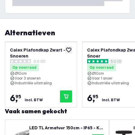
Alternatieven
Calex Plafondkap Zwart – 3
Calex Plafondkap Zwar
toevoegen aan verlanglijst
Snoeren
Snoer
0.0 (0)
reviews draw
5.0 (3)
0 score sterren
5 score sterren
Op voorraad
Op voorraad
Ø10cm
Ø10cm
Voor 3 snoeren
Voor 1 snoer
Industriële uitstraling
Industriële uitstraling
6
,
6
,
95
95
incl. BTW
incl. BTW
Vaak samen gekocht
LED TL Armatuur 150cm - IP65 - Ko
ppelbaar - RVS Clips