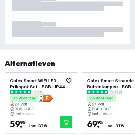
Alternatieven
Calex Smart WiFi LED
Calex Smart Staande
toevoegen aan verlanglijst
Prikspot Set - RGB - IP44 -
Buitenlampen - RGB - 
reviews drawer openen
5.0 (1)
reviews draw
5.0 (2)
Plug & Play - Bluetooth
Plug & Play - Bluetoo
5 score sterren
5 score sterren
Op voorraad
Op voorraad
Mesh
Mesh
24 Volt
24 Volt
RGB + CCT
RGB + CCT
Incl. stekker
Incl. stekker
59
,
69
,
95
95
incl. BTW
incl. BTW