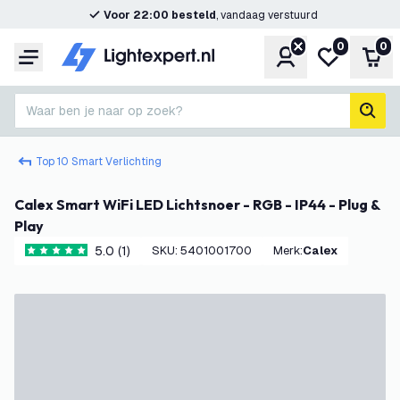
Voor 22:00 besteld
, vandaag verstuurd
0
0
Account
Mijn verlangl
Win
Menu
Waar ben je naar op zoek?
zoek
Top 10 Smart Verlichting
Calex Smart WiFi LED Lichtsnoer - RGB - IP44 - Plug &
Play
5.0 (1)
SKU
:
5401001700
Merk
:
Calex
5 score sterren