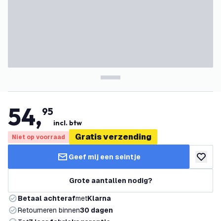
54
,
95
incl. btw
Gratis verzending
Niet op voorraad
Geef mij een seintje
toevoeg
Grote aantallen nodig?
Betaal achteraf
met
Klarna
Retourneren binnen
30 dagen