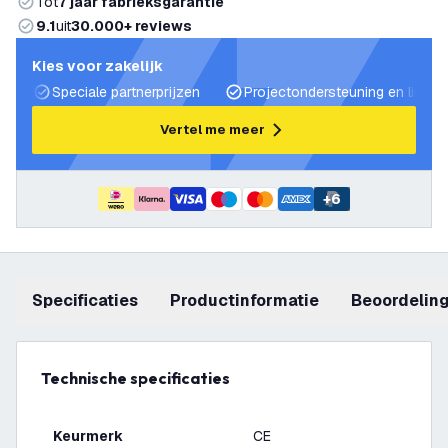
Tot
7 jaar fabrieksgarantie
9.1
uit
30.000+ reviews
Kies voor zakelijk
Speciale partnerprijzen
Projectondersteuning en lichtp
Vertel me meer
+
6
Specificaties
productinformatie
beoordelin
Technische specificaties
Keurmerk
CE