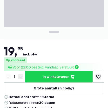
19
,
95
incl. btw
Op voorraad
Voor 22:00 besteld, vandaag verstuurd
-
+
in winkelwagen
Verminder hoeveelheid
Verhoog hoeveelheid
toevoeg
Grote aantallen nodig?
Betaal achteraf
met
Klarna
Retourneren binnen
30 dagen