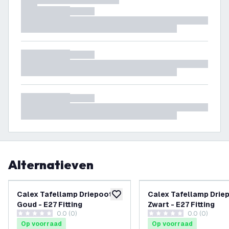
Alternatieven
Calex Tafellamp Driepoot -
Calex Tafellamp Drie
toevoegen aan verlanglijst
Goud - E27 Fitting
Zwart - E27 Fitting
0.0 (0)
0.0 (0)
0 score sterren
0 score sterren
Op voorraad
Op voorraad