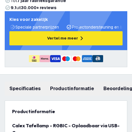
Tot
7 jaar fabrieksgarantie
9.1
uit
30.000+ reviews
Kies voor zakelijk
Speciale partnerprijzen
Projectondersteuning en lichtp
Vertel me meer
+
6
Specificaties
productinformatie
beoordelin
productinformatie
Calex Tafellamp - RGBIC - Oplaadbaar via USB-