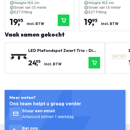
Hoogte 16,5 cm
Hoogte 16,5 cm
Snoer van 1,5 meter
Snoer van 1,5 meter
E27 Fitting
E27 Fitting
19
,
19
,
95
95
incl. BTW
incl. BTW
Vaak samen gekocht
LED Plafondspot Zwart Trio - Dimb
aar - 3W - 2700K - Kantelbaar
24
,
95
incl. BTW
Meer weten?
Ons team helpt u graag verder
Stuur een email
Antwoord binnen 1 werkdag
Bel ons