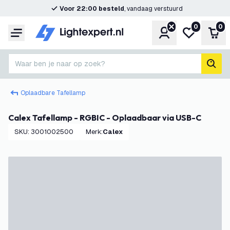
Voor 22:00 besteld
, vandaag verstuurd
0
0
Account
Mijn verlangl
Win
Menu
Waar ben je naar op zoek?
zoek
Oplaadbare Tafellamp
Calex Tafellamp - RGBIC - Oplaadbaar via USB-C
SKU
:
3001002500
Merk
:
Calex