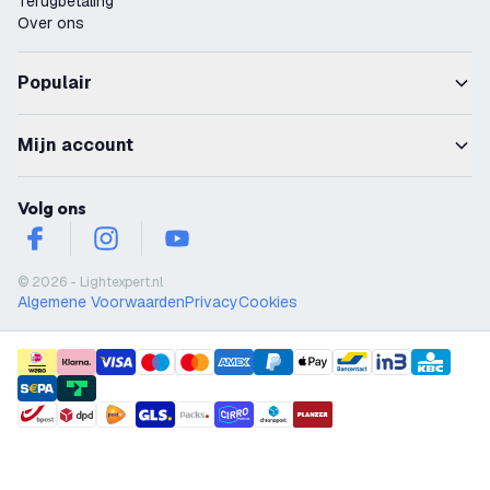
Terugbetaling
Over ons
Populair
Mijn account
Volg ons
facebook
instagram
youtube
© 2026 - Lightexpert.nl
Algemene Voorwaarden
Privacy
Cookies
payment methods
shipment methods