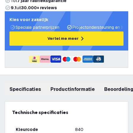
Tot
7 jaar fabrieksgarantie
9.1
uit
30.000+ reviews
Kies voor zakelijk
Speciale partnerprijzen
Projectondersteuning en lichtp
Vertel me meer
+
6
Specificaties
productinformatie
beoordelin
Technische specificaties
Kleurcode
840