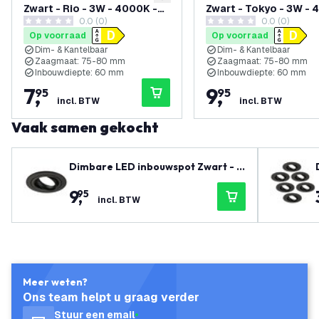
toevoegen aan verlanglijst
Zwart - Rio - 3W - 4000K -
Zwart - Tokyo - 3W -
0.0 (0)
0.0 (0)
ø85mm
- ø92mm
0 score sterren
0 score sterren
Op voorraad
Op voorraad
Dim- & Kantelbaar
Dim- & Kantelbaar
Zaagmaat: 75-80 mm
Zaagmaat: 75-80 mm
Inbouwdiepte: 60 mm
Inbouwdiepte: 60 mm
7
,
9
,
95
95
incl. BTW
incl. BTW
Vaak samen gekocht
Dimbare LED inbouwspot Zwart - T
okyo - 3W - 6500K - ø92mm
9
,
95
incl. BTW
Meer weten?
Ons team helpt u graag verder
Stuur een email