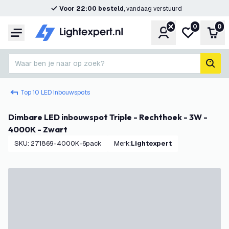
Voor 22:00 besteld
, vandaag verstuurd
0
0
Account
Mijn verlangl
Win
Menu
Waar ben je naar op zoek?
zoek
Top 10 LED Inbouwspots
Dimbare LED inbouwspot Triple - Rechthoek - 3W -
4000K - Zwart
SKU
:
271869-4000K-6pack
Merk
:
Lightexpert