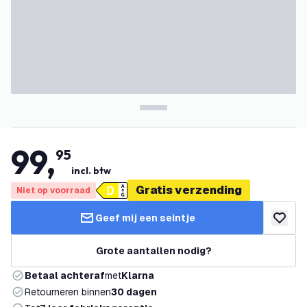
99
,
95
incl. btw
Gratis verzending
Niet op voorraad
Geef mij een seintje
toevoeg
Grote aantallen nodig?
Betaal achteraf
met
Klarna
Retourneren binnen
30 dagen