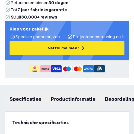
Retourneren binnen
30 dagen
Tot
7 jaar fabrieksgarantie
9.1
uit
30.000+ reviews
Kies voor zakelijk
Speciale partnerprijzen
Projectondersteuning en lichtp
Vertel me meer
+
6
Specificaties
productinformatie
beoordelin
Technische specificaties