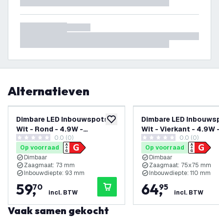
Alternatieven
Dimbare LED Inbouwspots -
Dimbare LED Inbouws
toevoegen aan verlanglijst
Wit - Rond - 4.9W -
Wit - Vierkant - 4.9W 
0.0 (0)
0.0 (0)
RGB+CCT - 345 Lumen -
RGB+CCT - 345 Lumen
0 score sterren
0 score sterren
Op voorraad
Op voorraad
ø85mm - 6 pack
81x81mm - 6 pack
Dimbaar
Dimbaar
Zaagmaat: 73 mm
Zaagmaat: 75x75 mm
Inbouwdiepte: 93 mm
Inbouwdiepte: 110 mm
59
,
64
,
70
95
incl. BTW
incl. BTW
Vaak samen gekocht