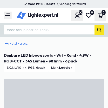
Voor 22:00 besteld
, vandaag verstuurd
0
0
Account
Mijn verlangl
Win
Menu
Waar ben je naar op zoek?
zoek
Hotel Horeca
Dimbare LED Inbouwspots - Wit - Rond - 4.9W -
RGB+CCT - 345 Lumen - ø81mm - 6 pack
SKU
:
LV10144-RGB-6pack
Merk
:
Ledvion