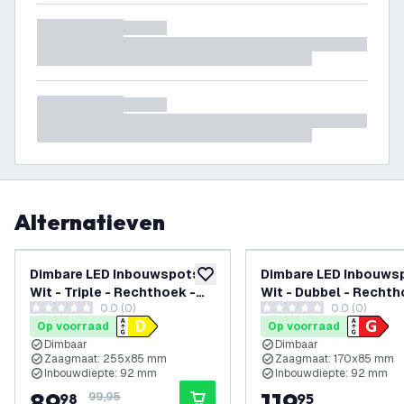
Alternatieven
-
10
%
Dimbare LED Inbouwspots -
Dimbare LED Inbouws
toevoegen aan verlanglijst
Wit - Triple - Rechthoek -
Wit - Dubbel - Rechth
0.0 (0)
0.0 (0)
3W - 2700K - 345 Lumen -
4.9W - RGB+CCT - 34
0 score sterren
0 score sterren
Op voorraad
Op voorraad
270x100mm - 6 pack
Lumen - 185x100mm -
Dimbaar
Dimbaar
pack
Zaagmaat: 255x85 mm
Zaagmaat: 170x85 mm
Inbouwdiepte: 92 mm
Inbouwdiepte: 92 mm
89
,
119
,
98
99,95
95