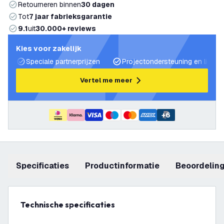
Retourneren binnen
30 dagen
Tot
7 jaar fabrieksgarantie
9.1
uit
30.000+ reviews
Kies voor zakelijk
Speciale partnerprijzen
Projectondersteuning en lichtp
Vertel me meer
+
6
Specificaties
productinformatie
beoordelin
Technische specificaties