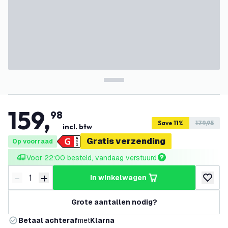
159
,
98
Save 11%
179,95
incl. btw
Gratis verzending
Op voorraad
Voor 22:00 besteld, vandaag verstuurd
-
+
in winkelwagen
Verminder hoeveelheid
Verhoog hoeveelheid
toevoeg
Grote aantallen nodig?
Betaal achteraf
met
Klarna