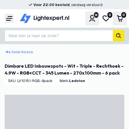
Voor 22:00 besteld
, vandaag verstuurd
0
0
Account
Mijn verlangl
Win
Menu
Waar ben je naar op zoek?
zoek
Hotel Horeca
Dimbare LED Inbouwspots - Wit - Triple - Rechthoek -
4.9W - RGB+CCT - 345 Lumen - 270x100mm - 6 pack
SKU
:
LV10151-RGB-6pack
Merk
:
Ledvion