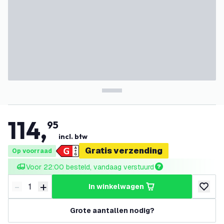
114
,
95
incl. btw
Gratis verzending
Op voorraad
Voor 22:00 besteld, vandaag verstuurd
-
+
in winkelwagen
Verminder hoeveelheid
Verhoog hoeveelheid
toevoeg
Grote aantallen nodig?