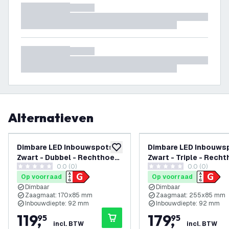
Alternatieven
Dimbare LED Inbouwspots -
Dimbare LED Inbouws
toevoegen aan verlanglijst
Zwart - Dubbel - Rechthoek
Zwart - Triple - Recht
0.0 (0)
0.0 (0)
- 4.9W - RGB+CCT - 345
4.9W - RGB+CCT - 34
0 score sterren
0 score sterren
Op voorraad
Op voorraad
Lumen - 185x100mm - 6
Lumen - 270x100mm -
Dimbaar
Dimbaar
pack
pack
Zaagmaat: 170x85 mm
Zaagmaat: 255x85 mm
Inbouwdiepte: 92 mm
Inbouwdiepte: 92 mm
119
,
179
,
95
95
incl. BTW
incl. BTW