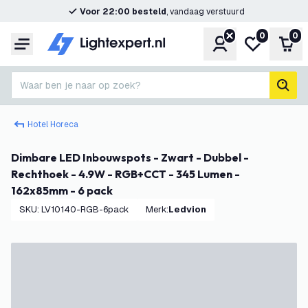
Voor 22:00 besteld
, vandaag verstuurd
0
0
Account
Mijn verlangl
Win
Menu
Waar ben je naar op zoek?
zoek
Hotel Horeca
Dimbare LED Inbouwspots - Zwart - Dubbel -
Rechthoek - 4.9W - RGB+CCT - 345 Lumen -
162x85mm - 6 pack
SKU
:
LV10140-RGB-6pack
Merk
:
Ledvion