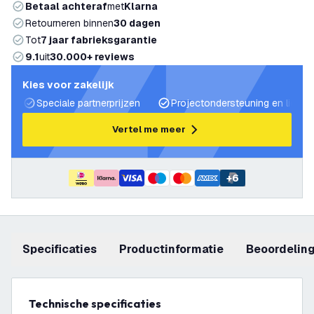
Betaal achteraf
met
Klarna
Retourneren binnen
30 dagen
Tot
7 jaar fabrieksgarantie
9.1
uit
30.000+ reviews
Kies voor zakelijk
Speciale partnerprijzen
Projectondersteuning en lichtp
Vertel me meer
+
6
Specificaties
productinformatie
beoordelin
Technische specificaties