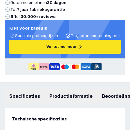
Retourneren binnen
30 dagen
Tot
7 jaar fabrieksgarantie
9.1
uit
30.000+ reviews
Kies voor zakelijk
Speciale partnerprijzen
Projectondersteuning en lichtp
Vertel me meer
+
6
Specificaties
productinformatie
beoordelin
Technische specificaties