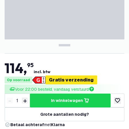
114
,
95
incl. btw
Gratis verzending
Op voorraad
Voor 22:00 besteld, vandaag verstuurd
-
+
in winkelwagen
Verminder hoeveelheid
Verhoog hoeveelheid
toevoeg
Grote aantallen nodig?
Betaal achteraf
met
Klarna