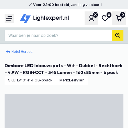
Voor 22:00 besteld
, vandaag verstuurd
0
0
Account
Mijn verlangl
Win
Menu
Waar ben je naar op zoek?
zoek
Hotel Horeca
Dimbare LED Inbouwspots - Wit - Dubbel - Rechthoek
- 4.9W - RGB+CCT - 345 Lumen - 162x85mm - 6 pack
SKU
:
LV10141-RGB-6pack
Merk
:
Ledvion