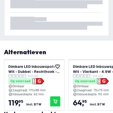
Alternatieven
Dimbare LED Inbouwspots -
Dimbare LED Inbouws
toevoegen aan verlanglijst
Wit - Dubbel - Rechthoek -
Wit - Vierkant - 4.9W 
0.0 (0)
0.0 (0)
4.9W - RGB+CCT - 345
RGB+CCT - 345 Lumen
0 score sterren
0 score sterren
Op voorraad
Op voorraad
Lumen - 185x100mm - 6
81x81mm - 6 pack
Dimbaar
Dimbaar
pack
Zaagmaat: 170x85 mm
Zaagmaat: 75x75 mm
Inbouwdiepte: 92 mm
Inbouwdiepte: 110 mm
119
,
64
,
95
95
incl. BTW
incl. BTW