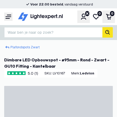
Voor 22:00 besteld
, vandaag verstuurd
0
0
Account
Mijn verlangl
Win
Menu
Waar ben je naar op zoek?
zoek
Plafondspots Zwart
Dimbare LED Opbouwspot - ø95mm - Rond - Zwart -
GU10 Fitting - Kantelbaar
5.0 (1)
SKU
:
LV10167
Merk
:
Ledvion
5 score sterren