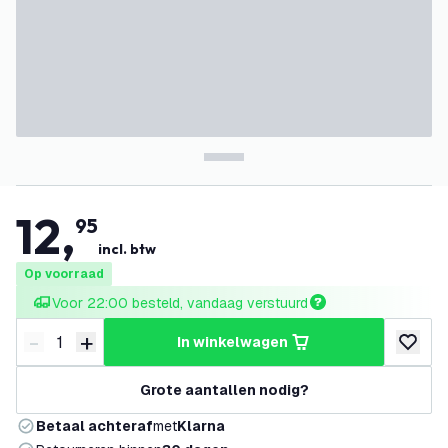
12
,
95
incl. btw
Op voorraad
Voor 22:00 besteld, vandaag verstuurd
-
+
in winkelwagen
Verminder hoeveelheid
Verhoog hoeveelheid
toevoeg
Grote aantallen nodig?
Betaal achteraf
met
Klarna