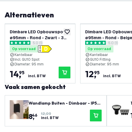
Alternatieven
Dimbare LED Opbouwspot -
Dimbare LED Opbouws
toevoegen aan verlanglijst
ø95mm - Rond - Zwart - 3W
ø95mm - Rond - Beige
reviews drawer openen
5.0 (1)
reviews draw
5.0 (1)
- 2700K - Kantelbaar
GU10 Fitting - Kantel
5 score sterren
5 score sterren
Op voorraad
Op voorraad
Kantelbaar
Kantelbaar
Incl. GU10 Spot
GU10 Fitting
Diameter: 95 mm
Diameter: 95 mm
14
,
12
,
95
95
incl. BTW
incl. BTW
Vaak samen gekocht
Wandlamp Buiten - Dimbaar - IP54
- GU10 Fitting - Up & Down - Zwart
12,09
8
,
- Geschikt voor Binnen & Buiten
46
incl. BTW