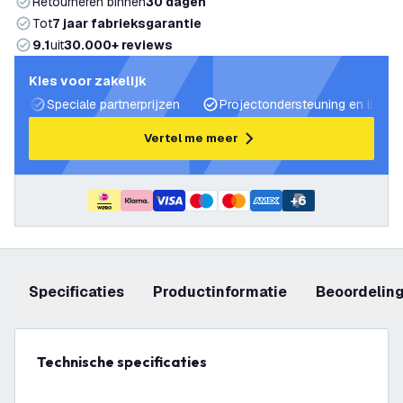
Retourneren binnen
30 dagen
Tot
7 jaar fabrieksgarantie
9.1
uit
30.000+ reviews
Kies voor zakelijk
Speciale partnerprijzen
Projectondersteuning en lichtp
Vertel me meer
+
6
Specificaties
productinformatie
beoordelin
Technische specificaties