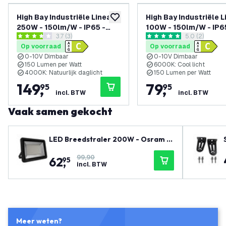
High Bay Industriële Lineair
High Bay Industriële L
toevoegen aan verlanglijst
250W - 150lm/W - IP65 -
100W - 150lm/W - IP6
reviews drawer openen
3.7 (3)
reviews draw
5.0 (2)
4000K - Dimbaar -
6000K - Dimbaar -
3.7 score sterren
5 score sterren
Op voorraad
Op voorraad
Magazijnverlichting - 5 Jaar
Magazijnverlichting -
0-10V Dimbaar
0-10V Dimbaar
Garantie
Garantie
150 Lumen per Watt
6000K: Cool licht
4000K: Natuurlijk daglicht
150 Lumen per Watt
149
,
79
,
95
95
incl. BTW
incl. BTW
Vaak samen gekocht
LED Breedstraler 200W - Osram L
ED Chips - 24000 Lumen - 6500K -
99,90
62
,
Quick Connector - 5 Jaar garantie
95
incl. BTW
Meer weten?