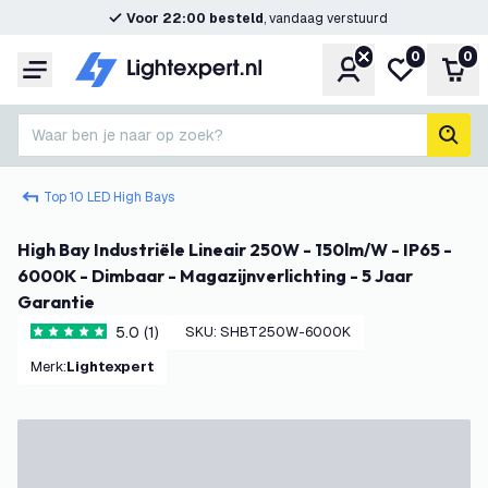
Voor 22:00 besteld
, vandaag verstuurd
0
0
Account
Mijn verlangl
Win
Menu
Waar ben je naar op zoek?
zoek
Top 10 LED High Bays
High Bay Industriële Lineair 250W - 150lm/W - IP65 -
6000K - Dimbaar - Magazijnverlichting - 5 Jaar
Garantie
5.0 (1)
SKU
:
SHBT250W-6000K
5 score sterren
Merk
:
Lightexpert