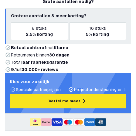
Grote aantallen nodig?
Grotere aantallen & meer korting?
8
stuks
16
stuks
2.5%
korting
5%
korting
Betaal achteraf
met
Klarna
Retourneren binnen
30 dagen
Tot
7 jaar fabrieksgarantie
9.1
uit
30.000+ reviews
Kies voor zakelijk
Speciale partnerprijzen
Projectondersteuning en lichtp
Vertel me meer
+
6