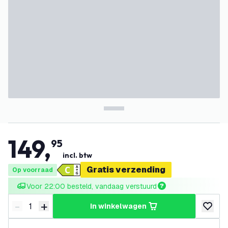
149
,
95
incl. btw
Gratis verzending
Op voorraad
Voor 22:00 besteld, vandaag verstuurd
-
+
in winkelwagen
Verminder hoeveelheid
Verhoog hoeveelheid
toevoeg