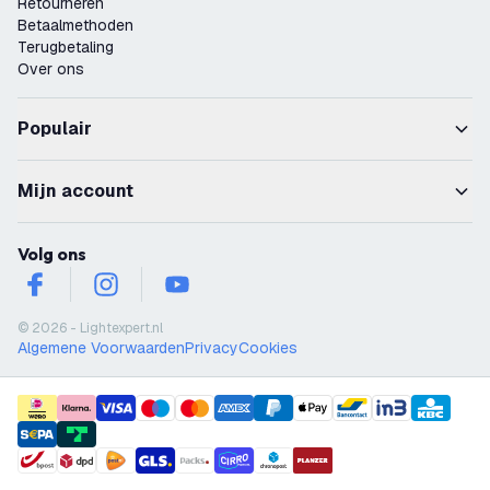
Retourneren
Betaalmethoden
Terugbetaling
Over ons
Populair
Mijn account
Volg ons
facebook
instagram
youtube
© 2026 - Lightexpert.nl
Algemene Voorwaarden
Privacy
Cookies
payment methods
shipment methods