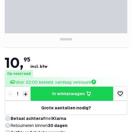
10
,
95
incl. btw
Op voorraad
Voor 22:00 besteld, vandaag verstuurd
-
+
in winkelwagen
Verminder hoeveelheid
Verhoog hoeveelheid
toevoeg
Grote aantallen nodig?
Betaal achteraf
met
Klarna
Retourneren binnen
30 dagen