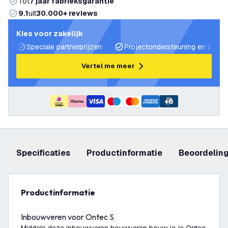
Tot
7 jaar fabrieksgarantie
9.1
uit
30.000+ reviews
Kies voor zakelijk
Speciale partnerprijzen
Projectondersteuning en lichtp
Vertel me meer
+
6
Specificaties
productinformatie
beoordelin
productinformatie
Inbouwveren voor Ontec S