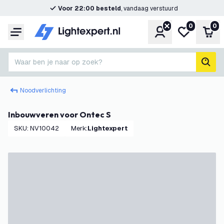
Voor 22:00 besteld
, vandaag verstuurd
0
0
Account
Mijn verlangl
Win
Menu
Waar ben je naar op zoek?
zoek
Noodverlichting
Inbouwveren voor Ontec S
SKU
:
NV10042
Merk
:
Lightexpert