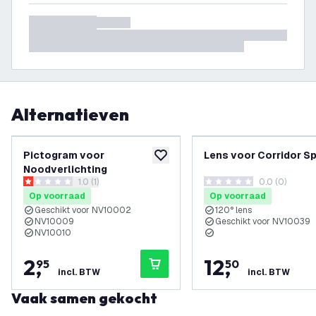
Alternatieven
Pictogram voor
Lens voor Corridor S
toevoegen aan verlanglijst
Noodverlichting
reviews drawer openen
1.0 (1)
0.0 (0)
1 score sterren
0 score sterren
Op voorraad
Op voorraad
Geschikt voor NV10002
120° lens
NV10009
Geschikt voor NV10039
NV10010
2
,
12
,
95
50
incl. BTW
incl. BTW
Vaak samen gekocht