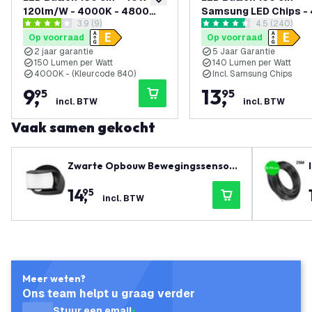
toevoegen aan verlanglijst
120lm/W - 4000K - 4800
Samsung LED Chips -
reviews drawer openen
3.9 (9)
reviews dra
4.5 (240)
Lumen
140lm/W - 6500K - 5 
3.9 score sterren
4.5 score sterren
Op voorraad
Op voorraad
Garantie
2 jaar garantie
5 Jaar Garantie
150 Lumen per Watt
140 Lumen per Watt
4000K - (Kleurcode 840)
Incl. Samsung Chips
9
,
13
,
95
95
incl. BTW
incl. BTW
Vaak samen gekocht
Zwarte Opbouw Bewegingssensor
180° Met Schemerschakelaar 12M
14
,
95
Bereik Max. 600W IP65
incl. BTW
Meer weten?
Ons team helpt u graag verder
Stuur een email