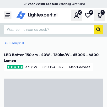
Voor 22:00 besteld
, vandaag verstuurd
0
0
Account
Mijn verlangl
Win
Menu
Waar ben je naar op zoek?
zoek
Bedrijfshal
LED Batten 150 cm - 40W - 120lm/W - 6500K - 4800
Lumen
4.9 (12)
SKU
:
LV40027
Merk
:
Ledvion
4.9 score sterren