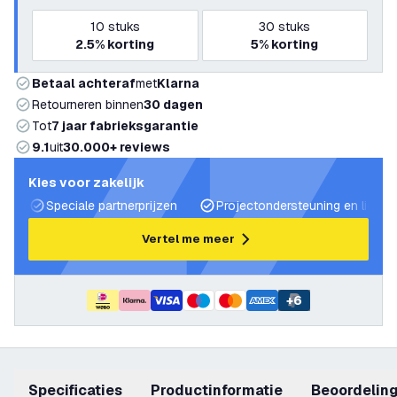
10
stuks
30
stuks
2.5%
korting
5%
korting
Betaal achteraf
met
Klarna
Retourneren binnen
30 dagen
Tot
7 jaar fabrieksgarantie
9.1
uit
30.000+ reviews
Kies voor zakelijk
Speciale partnerprijzen
Projectondersteuning en lichtp
Vertel me meer
+
6
Specificaties
productinformatie
beoordelin