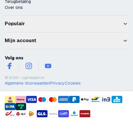
Terugbetaling
Over ons
Populair
Mijn account
Volg ons
facebook
instagram
youtube
© 2026 - Lightexpert.nl
Algemene Voorwaarden
Privacy
Cookies
payment methods
shipment methods