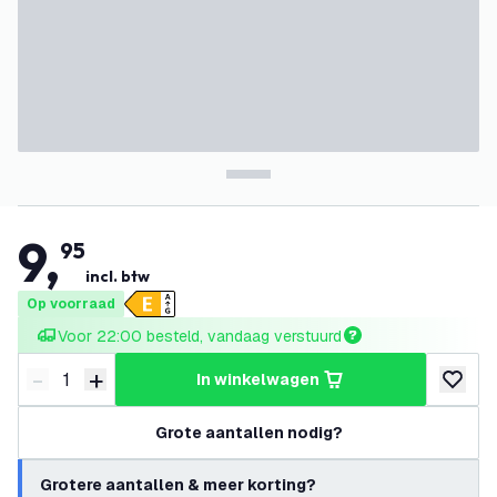
9
,
95
incl. btw
Op voorraad
Voor 22:00 besteld, vandaag verstuurd
-
+
in winkelwagen
Verminder hoeveelheid
Verhoog hoeveelheid
toevoeg
Grote aantallen nodig?
Grotere aantallen & meer korting?