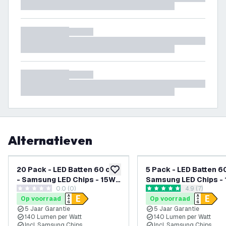
Alternatieven
20 Pack - LED Batten 60 cm
5 Pack - LED Batten 6
toevoegen aan verlanglijst
- Samsung LED Chips - 15W -
Samsung LED Chips - 
0.0 (0)
reviews draw
4.9 (7)
140lm/W - 4000K - 5 Jaar
140lm/W - 6500K - 5 
0 score sterren
4.9 score sterren
Op voorraad
Op voorraad
Garantie
Garantie
5 Jaar Garantie
5 Jaar Garantie
140 Lumen per Watt
140 Lumen per Watt
Incl. Samsung Chips
Incl. Samsung Chips