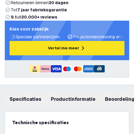
Retourneren binnen
30 dagen
Tot
7 jaar fabrieksgarantie
9.1
uit
30.000+ reviews
Kies voor zakelijk
Speciale partnerprijzen
Projectondersteuning en lichtp
Vertel me meer
+
6
Specificaties
productinformatie
beoordelin
Technische specificaties