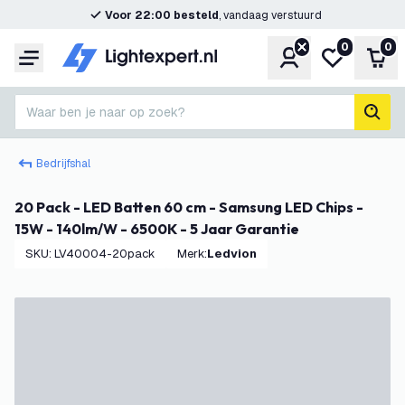
Voor 22:00 besteld
, vandaag verstuurd
0
0
Account
Mijn verlangl
Win
Menu
Waar ben je naar op zoek?
zoek
Bedrijfshal
20 Pack - LED Batten 60 cm - Samsung LED Chips -
15W - 140lm/W - 6500K - 5 Jaar Garantie
SKU
:
LV40004-20pack
Merk
:
Ledvion