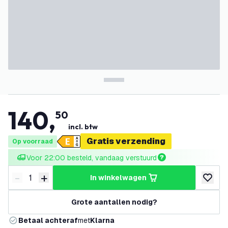
140
,
50
incl. btw
Gratis verzending
Op voorraad
Voor 22:00 besteld, vandaag verstuurd
-
+
in winkelwagen
Verminder hoeveelheid
Verhoog hoeveelheid
toevoeg
Grote aantallen nodig?
Betaal achteraf
met
Klarna