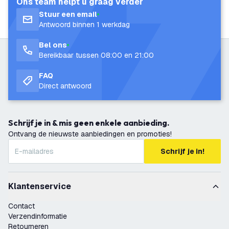
Ons team helpt u graag verder
Stuur een email
Antwoord binnen 1 werkdag
Bel ons
Bereikbaar tussen 08:00 en 21:00
FAQ
Direct antwoord
Schrijf je in & mis geen enkele aanbieding.
Ontvang de nieuwste aanbiedingen en promoties!
Schrijf je in!
Klantenservice
Contact
Verzendinformatie
Retourneren