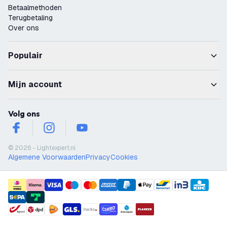
Betaalmethoden
Terugbetaling
Over ons
Populair
Mijn account
Volg ons
facebook
instagram
youtube
© 2026 - Lightexpert.nl
Algemene Voorwaarden
Privacy
Cookies
payment methods
shipment methods