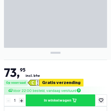
73
,
95
incl. btw
Gratis verzending
Op voorraad
Voor 22:00 besteld, vandaag verstuurd
-
+
in winkelwagen
Verminder hoeveelheid
Verhoog hoeveelheid
toevoeg