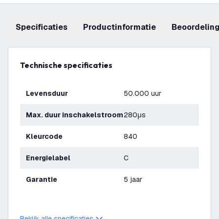
Specificaties
productinformatie
beoordelin
Technische specificaties
Levensduur
50.000 uur
Max. duur inschakelstroom
280μs
Kleurcode
840
Energielabel
C
Garantie
5 jaar
Bekijk alle specificaties