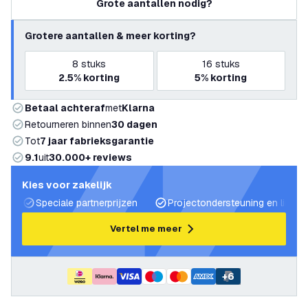
Grote aantallen nodig?
Grotere aantallen & meer korting?
8
stuks
16
stuks
2.5%
korting
5%
korting
Betaal achteraf
met
Klarna
Retourneren binnen
30 dagen
Tot
7 jaar fabrieksgarantie
9.1
uit
30.000+ reviews
Kies voor zakelijk
Speciale partnerprijzen
Projectondersteuning en lichtp
Vertel me meer
+
6