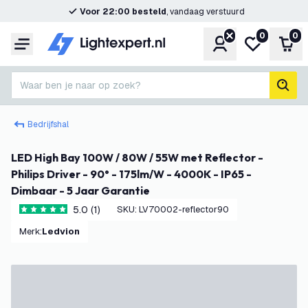
Voor 22:00 besteld
, vandaag verstuurd
0
0
Account
Mijn verlangl
Win
Menu
Waar ben je naar op zoek?
zoek
Bedrijfshal
LED High Bay 100W / 80W / 55W met Reflector -
Philips Driver - 90° - 175lm/W - 4000K - IP65 -
Dimbaar - 5 Jaar Garantie
5.0 (1)
SKU
:
LV70002-reflector90
5 score sterren
Merk
:
Ledvion