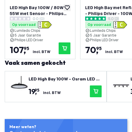
LED High Bay 100W / 80W /
LED High Bay met Ref
toevoegen aan verlanglijst
55W met Sensor - Philips
- Philips Driver - 100W
0.0 (0)
reviews draw
5.0 (3)
Driver - 120° - 175lm/W -
80W / 55W - 90° - 17
0 score sterren
5 score sterren
Op voorraad
Op voorraad
4000K - IP65 - Dimbaar - 5
3000K - IP65 - Dimbaa
Lumileds Chips
Lumileds Chips
Jaar Garantie
Jaar Garantie
5 Jaar Garantie
5 Jaar Garantie
Philips LED Driver
Philips LED Driver
107
,
70
,
95
95
incl. BTW
incl. BTW
Vaak samen gekocht
LED High Bay 100W - Osram LED C
hips - 90° - 110 Lm/W - 3000K - IP6
19
,
95
5 - 2 Jaar Garantie
incl. BTW
Meer weten?