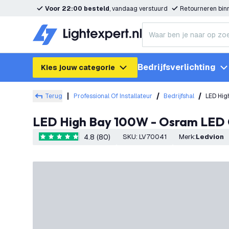
Voor 22:00 besteld
, vandaag verstuurd
Retourneren bi
Bedrijfsverlichting
Kies jouw categorie
Terug
Professional Of Installateur
Bedrijfshal
LED Hig
LED High Bay 100W - Osram LED C
4.8 (80)
SKU
:
LV70041
Merk
:
Ledvion
4.8 score sterren