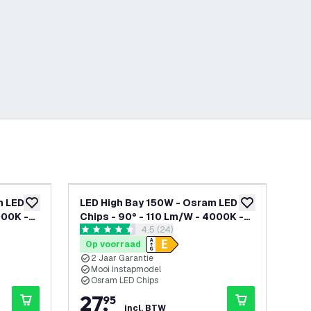
m LED
LED High Bay 150W - Osram LED
LE
toevoegen aan verlanglijst
toevoegen aan v
000K -
Chips - 90° - 110 Lm/W - 4000K -
Chi
openen
reviews drawer openen
4.5 (24)
IP65 - 2 Jaar Garantie
IP6
4.5 score sterren
4.9 
Op voorraad
Op
2 Jaar Garantie
2
Mooi instapmodel
M
Osram LED Chips
O
27
,
2
95
incl. BTW