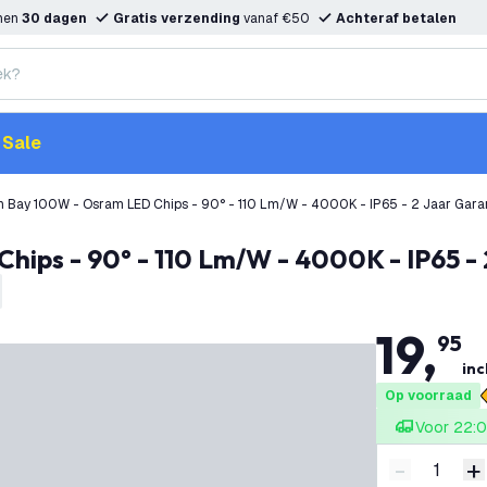
nnen
30 dagen
Gratis verzending
vanaf €50
Achteraf betalen
Sale
h Bay 100W - Osram LED Chips - 90° - 110 Lm/W - 4000K - IP65 - 2 Jaar Gara
hips - 90° - 110 Lm/W - 4000K - IP65 - 
19
,
95
inc
Op voorraad
Voor 22:0
-
+
Verminder 
V