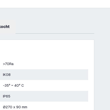
kocht
>70Ra
IK08
-35° ~ 40° C
IP65
Ø270 x 90 mm