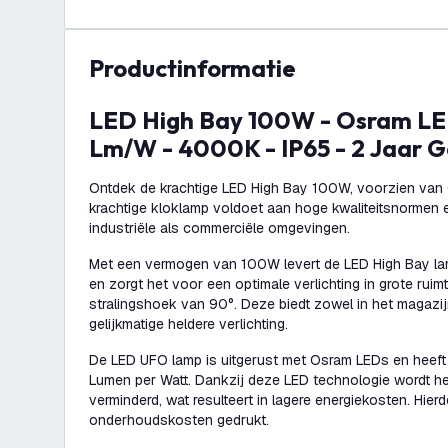
productinformatie
LED High Bay 100W - Osram LED - 90° - 110
Lm/W - 4000K - IP65 - 2 Jaar G
Ontdek de krachtige LED High Bay 100W, voorzien van
krachtige kloklamp voldoet aan hoge kwaliteitsnormen 
industriële als commerciële omgevingen.
Met een vermogen van 100W levert de LED High Bay la
en zorgt het voor een optimale verlichting in grote rui
stralingshoek van 90°. Deze biedt zowel in het magazij
gelijkmatige heldere verlichting.
De LED UFO lamp is uitgerust met Osram LEDs en heeft 
Lumen per Watt. Dankzij deze LED technologie wordt het
verminderd, wat resulteert in lagere energiekosten. Hie
onderhoudskosten gedrukt.