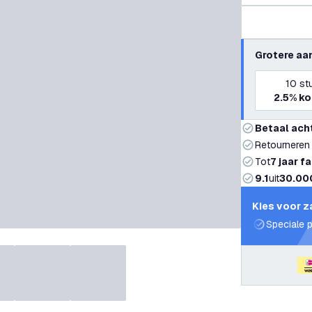
Grotere aa
10
st
2.5%
ko
Betaal ach
Retourneren
Tot
7 jaar f
9.1
uit
30.00
Kies voor z
Speciale p