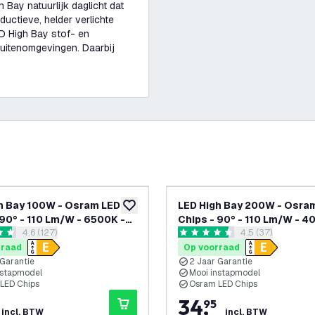
Bay natuurlijk daglicht dat
uctieve, helder verlichte
ED High Bay stof- en
uitenomgevingen. Daarbij
h Bay 100W - Osram LED
LED High Bay 200W - Osra
glijst
toevoegen aan verlanglijst
 90° - 110 Lm/W - 6500K -
Chips - 90° - 110 Lm/W - 4
reviews drawer openen
4.6 (127)
reviews drawer 
4.5 (37)
2 Jaar Garantie
IP65 - 2 Jaar Garantie
 sterren
4.5 score sterren
rraad
Op voorraad
 Garantie
2 Jaar Garantie
nstapmodel
Mooi instapmodel
LED Chips
Osram LED Chips
34
,
95
incl. BTW
incl. BTW