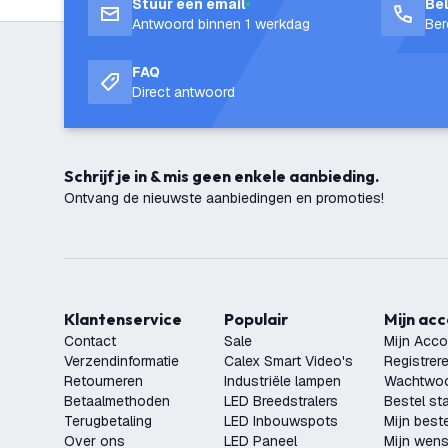
Stuur een email
Be
Antwoord binnen 1 werkdag
Ber
FAQ
Direct antwoord
Schrijf je in & mis geen enkele aanbieding.
Ontvang de nieuwste aanbiedingen en promoties!
Klantenservice
Populair
Mijn ac
Contact
Sale
Mijn Acco
Verzendinformatie
Calex Smart Video's
Registrer
Retourneren
Industriële lampen
Wachtwoo
Betaalmethoden
LED Breedstralers
Bestel st
Terugbetaling
LED Inbouwspots
Mijn beste
Over ons
LED Paneel
Mijn wensl