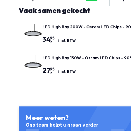
Vaak samen gekocht
LED High Bay 200W - Osram LED Chips - 90°
34
,
95
incl. BTW
LED High Bay 150W - Osram LED Chips - 90° 
27
,
95
incl. BTW
Meer weten?
Ons team helpt u graag verder