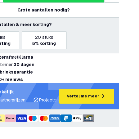
Grote aantallen nodig?
ntallen & meer korting?
uks
20
stuks
rting
5%
korting
teraf
met
Klarna
 binnen
30 dagen
abrieksgarantie
0+ reviews
akelijk
Vertel me meer
artnerprijzen
Projectondersteuning en lichtplannen
Desku
+
4