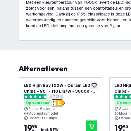
Met een kleurtemperatuur van 4000K levert de LED High 
zorgt voor een balans tussen een comfortabele en prod
werkomgeving. Dankzij de IP65-classificatie is deze L
waterbestendig en daarmee geschikt voor binnen- en b
komt de LED kloklamp met een garantie van 2 jaar.
Alternatieven
LED High Bay 100W - Osram LED
LED Hig
toevoegen aan verlan
Chips - 90° - 110 Lm/W - 3000K -
Chips -
reviews drawer openen
4.7 (34)
IP65 - 2 Jaar Garantie
IP65 - 
4.7 score sterren
4.6 score
Op voorraad
Op voo
2 Jaar Garantie
2 Jaar
Mooi instapmodel
Mooi i
Osram LED Chips
Osram 
19
,
19
,
95
95
incl. BTW