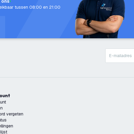
l ons
eikbaar tussen 08:00 en 21:00
count
unt
en
rd vergeten
atus
llingen
ijst