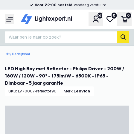
Voor 22:00 besteld
, vandaag verstuurd
0
0
Account
Mijn verlangl
Win
Menu
Waar ben je naar op zoek?
zoek
Bedrijfshal
LED High Bay met Reflector - Philips Driver - 200W /
160W / 120W - 90° - 175lm/W - 6500K - IP65 -
Dimbaar - 5 jaar garantie
SKU
:
LV70007-reflector90
Merk
:
Ledvion