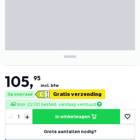
105
,
95
incl. btw
Gratis verzending
Op voorraad
Voor 22:00 besteld, vandaag verstuurd
-
+
in winkelwagen
Verminder hoeveelheid
Verhoog hoeveelheid
toevoeg
Grote aantallen nodig?