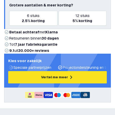
Grotere aantallen & meer korting?
6
stuks
12
stuks
2.5%
korting
5%
korting
Betaal achteraf
met
Klarna
Retourneren binnen
30 dagen
Tot
7 jaar fabrieksgarantie
9.1
uit
30.000+ reviews
Kies voor zakelijk
Speciale partnerprijzen
Projectondersteuning en lichtp
Vertel me meer
+
6