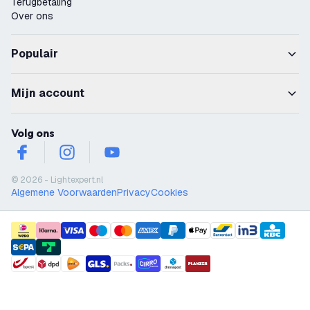
Terugbetaling
Over ons
Populair
Mijn account
Volg ons
facebook
instagram
youtube
© 2026 - Lightexpert.nl
Algemene Voorwaarden
Privacy
Cookies
payment methods
shipment methods