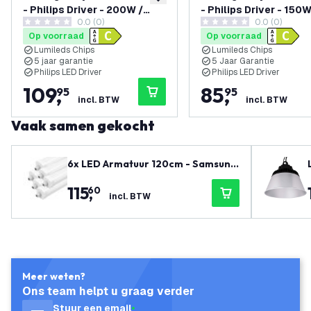
toevoegen aan verlanglijst
- Philips Driver - 200W /
- Philips Driver - 150W
0.0 (0)
0.0 (0)
160W / 120W - 90° -
120W / 85W - 90° - 1
0 score sterren
0 score sterren
Op voorraad
Op voorraad
175lm/W - 4000K - IP65 -
- 6500K - IP65 - Dimba
Lumileds Chips
Lumileds Chips
Dimbaar - 5 jaar garantie
jaar garantie
5 jaar garantie
5 Jaar Garantie
Philips LED Driver
Philips LED Driver
109
,
85
,
95
95
incl. BTW
incl. BTW
Vaak samen gekocht
6x LED Armatuur 120cm - Samsung
LED - IP65 - 36W - 130 lm/W - 4000
115
,
60
K - Koppelbaar - 5 Jaar Garantie
incl. BTW
Meer weten?
Ons team helpt u graag verder
Stuur een email