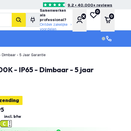
9.2 • 40.000+ reviews
4.6 score sterren
Samenwerken
0
Mijn verlanglijst
als
0
Account
Winkelwa
professional?
zoeken
Ontdek zakelijke
voordelen
klantenservic
Klantenservi
- Dimbaar - 5 Jaar Garantie
rzending
95
incl. btw