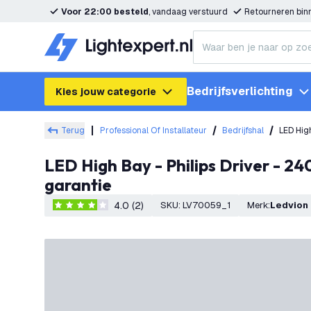
Voor 22:00 besteld
, vandaag verstuurd
Retourneren bi
Bedrijfsverlichting
Kies jouw categorie
Terug
Professional Of Installateur
Bedrijfshal
LED Hig
LED High Bay - Philips Driver - 240W / 190W / 140W - 120° - 170lm/W - 3000K - IP65 - Dimbaar - 5 jaar
garantie
4.0 (2)
SKU
:
LV70059_1
Merk
:
Ledvion
4 score sterren