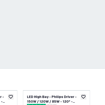
r -
LED High Bay - Philips Driver -
LE
toevoegen aan verlanglijst
toevoegen aan v
 -
150W / 120W / 85W - 120° -
met