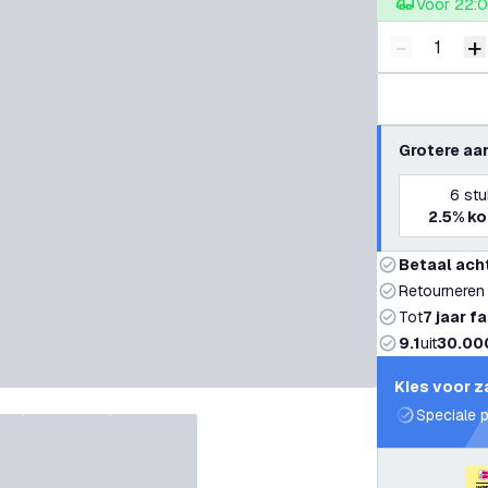
Voor 22:0
-
+
Verminder 
V
Grotere aa
6
stu
2.5%
ko
Betaal ach
Retourneren
Tot
7 jaar f
9.1
uit
30.00
Kies voor z
Speciale p